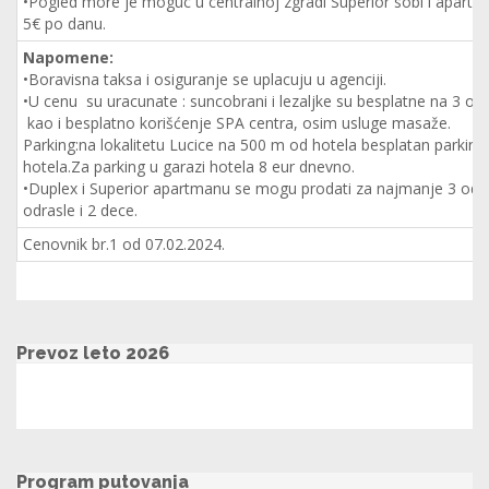
•Pogled more je moguc u centralnoj zgradi Superior sobi i apart
5€ po danu.
Napomene:
•Boravisna taksa i osiguranje se uplacuju u agenciji.
•U cenu su uracunate : suncobrani i lezaljke su besplatne na 3 o
kao i besplatno korišćenje SPA centra, osim usluge masaže.
Parking:na lokalitetu Lucice na 500 m od hotela besplatan parking
hotela.Za parking u garazi hotela 8 eur dnevno.
•Duplex i Superior apartmanu se mogu prodati za najmanje 3 odras
odrasle i 2 dece.
Cenovnik br.1 od 07.02.2024.
Prevoz leto 2026
Program putovanja