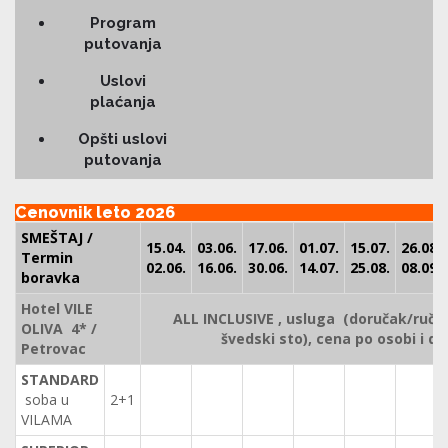
Program
putovanja
Uslovi
plaćanja
Opšti uslovi
putovanja
Cenovnik leto 2026
SME
ŠTAJ /
15.04.
03.06.
17.06.
01.07.
15.07.
26.08.
Termin
02.06.
16.06.
30.06.
14.07.
25.08.
08.09.
boravka
Hotel VILE
ALL INCLUSIVE , usluga (doručak/ruča
OLIVA 4* /
švedski sto), cena po osobi i da
Petrovac
STANDARD
soba u
2+1
VILAMA