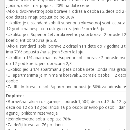
godina, dete ima popust 20% na date cene
•Ako u dvokrevetnoj sobi borave 1 odrasla osoba i 2 dece od 2 do
oba deteta imaju popust od po 30%
•Ukoliko je u standard sobi ili superior trokrevetnoj sobi cetvrta 
12 god ima besplatnu uslugu na zajedničkom ležaju
•Ukoliko je u Superior četvorokrevetnoj sobi boravi 2 orrasle I 
koeficijent obracuna je 2,8.
•Ako u standard sobi borave 2 odraslih i 1 dete do 7 godina,u toj 
ima 70% popusta /na zajedničkom ležaju.
•Ukoliko u 1/4 apartmanima/superior sobi borave 2 odrasle osobe
do 12 god koeficijent obracuna 2,8
•Ukoliko jed u 1/4 apartmanu peta osoba dete ,onda ima gratis
•U apartmanima je minimalni boravak 2 odrasle osobe + 2 dece il
osobe
•Za III I IV krevet u sobi/apartmanu popust je 30% za odraslu oso
Doplate:
•Boravišna taksa i osiguranje - odrasli 1,50€, deca od 2 do 12 god
deca od 12 do 18 god iznosi 1€ po osobi dnevno po osobi i danu; 
agenciji prilikom rezervacije.
•Jednokrevetna soba doplata 70%.
•Za dečiji krevetac 7€ po danu.