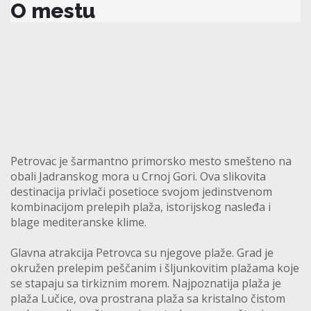
O mestu
Petrovac je šarmantno primorsko mesto smešteno na
obali Jadranskog mora u Crnoj Gori. Ova slikovita
destinacija privlači posetioce svojom jedinstvenom
kombinacijom prelepih plaža, istorijskog nasleđa i
blage mediteranske klime.
Glavna atrakcija Petrovca su njegove plaže. Grad je
okružen prelepim peščanim i šljunkovitim plažama koje
se stapaju sa tirkiznim morem. Najpoznatija plaža je
plaža Lučice, ova prostrana plaža sa kristalno čistom