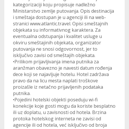
kategorizaciji koju propisuje nadležno
Ministarstvo zemlje putovanja. Opis destinacija
i smeštaja dostupan je u agenciji ili na web-
stranici www.atlantic.travel. Opisi smeštajnih
objekata su informativnog karaktera. Za
eventualna odstupanja i kvalitet usluge u
okviru smeštajinih objekata, organizator
putovanja ne snosi odgovornost, jer to
isključivo zavisi od smeštajih objekata.
•Prilikom prijavljivanja imena putnika za
aranžman obavezno je navesti datum rođenja
dece koji se najavljuje hotelu. Hotel zadržava
pravo da na licu mesta naplati troškove
proizašle iz netačno prijavljenih podataka
putnika.
•Pojedini hotelski objekti poseduju wi-fi
konekcije koje gosti mogu da koriste besplatno
ili uz doplatu, u zavisnosti od hotela. Brzina
protoka hotelskog interneta ne zavisi od
agencije ili od hotela, već isključivo od broja