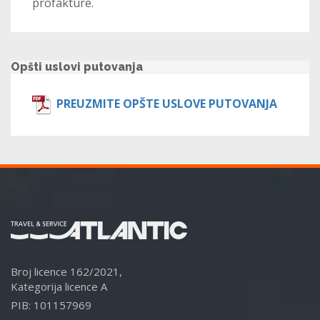
profakture.
Opšti uslovi putovanja
PREUZMITE OPŠTE USLOVE PUTOVANJA
Broj licence 162/2021,
Kategorija licence A
PIB: 101157969