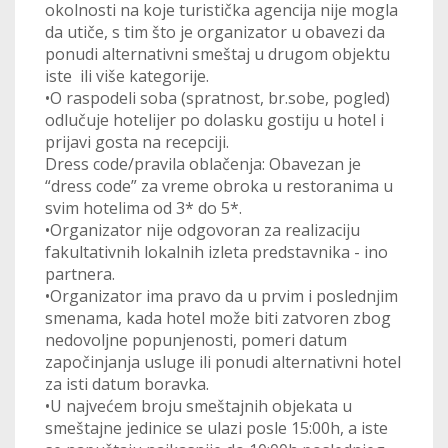
okolnosti na koje turistička agencija nije mogla
da utiče, s tim što je organizator u obavezi da
ponudi alternativni smeštaj u drugom objektu
iste ili više kategorije.
•O raspodeli soba (spratnost, br.sobe, pogled)
odlučuje hotelijer po dolasku gostiju u hotel i
prijavi gosta na recepciji.
Dress code/pravila oblačenja: Obavezan je
“dress code” za vreme obroka u restoranima u
svim hotelima od 3* do 5*.
•Organizator nije odgovoran za realizaciju
fakultativnih lokalnih izleta predstavnika - ino
partnera.
•Organizator ima pravo da u prvim i poslednjim
smenama, kada hotel može biti zatvoren zbog
nedovoljne popunjenosti, pomeri datum
započinjanja usluge ili ponudi alternativni hotel
za isti datum boravka.
•U najvećem broju smeštajnih objekata u
smeštajne jedinice se ulazi posle 15:00h, a iste