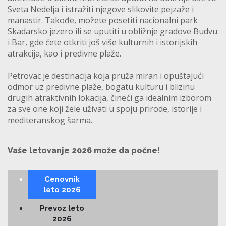
Sveta Nedelja i istražiti njegove slikovite pejzaže i
manastir. Takođe, možete posetiti nacionalni park
Skadarsko jezero ili se uputiti u obližnje gradove Budvu
i Bar, gde ćete otkriti još više kulturnih i istorijskih
atrakcija, kao i predivne plaže.
Petrovac je destinacija koja pruža miran i opuštajući
odmor uz predivne plaže, bogatu kulturu i blizinu
drugih atraktivnih lokacija, čineći ga idealnim izborom
za sve one koji žele uživati u spoju prirode, istorije i
mediteranskog šarma.
Vaše letovanje 2026 može da počne!
Cenovnik
leto 2026
Prevoz leto
2026