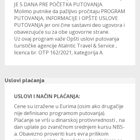
JE 5 DANA PRE POČETKA PUTOVANJA.
Molimo putnike da pažljivo pročitaju PROGRAM
PUTOVANJA, INFORMACIJE I OPŠTE USLOVE
PUTOVANJA jer oni čine sastavni deo ugovora i
obavezujuće su za obe ugovorne strane.
Uz ovaj program važe Opšti uslovi putovanja
turističke agencije Atalntic Travel & Service ,
licenca br. OTP 162/2021, kategorija A.
Uslovi plaćanja
USLOVI I NAČIN PLAĆANJA:
Cene su izražene u Eurima (osim ako drugačije
nije definisano programom putovanja).
Plaćanje se vrši u dinarskoj protivvrednosti , na
dan uplate po zvaničnom srednjem kursu NBS-
a. Obavezno proveriti kurs evra prilikom