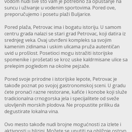
vodom nudi sve što vam je potrebno za opuštanje na
suncu i uživanje u vodenim sportovima. Pored ove,
preporučujemo i posetu plaži Buljarice.
Pored plaža, Petrovac ima i bogatu istoriju. U samom
centru grada nalazi se stari grad Petrovac, koji datira iz
srednjeg veka. Ovaj utvrđeni kompleks sa svojim
kamenim zidinama i uskim ulicama pruža autentičan
uvid u prošlost. Posetioci mogu istražiti istorijske
spomenike i prošetati se kroz uske kaldrmisane ulice sa
prelepim pogledom na okolne pejzaže.
Pored svoje prirodne i istorijske lepote, Petrovac je
takođe poznat po svojoj gastronomskoj sceni. U gradu
ćete pronaći razne restorane, kafiće i konobe koji služe
tradicionalna crnogorska jela i specijalitete od sveže
ulovljenih morskih plodova. Ne propustite priliku da
degustirate lokalna vina.
Ovo mesto takođe nudi brojne mogućnosti za izlete i
aktivnosti u blizini. Možete se uputiti na obližnje ostrvo