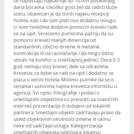
se napuštaju najkasnije do 10:00h poslednjeg
dana boravka. Ukoliko gost želi da zadrži duže
sobu, obavezan je da izvrši najavu recepciji
hotela, kao i da sam plati ovu dodatnu uslugu.
U svim hotelima dodatni-pomoćni kreveti rade
se na upit. Skrećemo putnicima pažnju da su
pomoćni kreveti manjih dimenzija od
standardnih, obično drvene ili metalne
kontrukcije ili na razvlačenje i da mogu bitno
uticati na komfor u smeštajnoj jedinici. Deca 0-2
god. nemaju svoj krevet, dele sa odraslima.
Krevetac za bebe se radi na upit i dodatno se
plaća u većini hotela. Molimo putnike da se o
cenama i uslovima najma krevetca informišu u
agenciji. Svi opisi, fotografije i podaci o
smeštajnim objektima su preuzeti sa zvaničnih
internet prezentacija ili dobijeni od lokalnih
partnera. Smeštajni objekti zadržavaju pravo da
usled objektivnih okolnosti izmene ili ukinu
neke od sadržaja/usluga. Kategorizacija
smeštajnih objekata odgovara lokalnoj