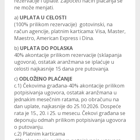
rezervacije i uplate. Započeti način plaćanja se
ne može menjati.
a)
UPLATA U CELOSTI
(100% prilikom rezervacije) gotovinski, na
račun agencije, platnim karticama: Visa, Master,
Maestro, American Express i Dina.
b)
UPLATA DO POLASKA
40% akontacije prilikom rezervacije (sklapanja
ugovora), ostatak aranžmana se iplaćuje u
celosti najkasnije 15 dana pre putovanja.
c)
ODLOŽENO PLAĆANJE
c.1) Čekovima građana-40% akontacije prilikom
potpisivanja ugovora, ostatak aranžmana u
jednakim mesečnim ratama, po obračunu na
dan uplate, najkasnije do 25.10.2026. Dospeće
rata je 15., 20. i 25. u mesecu. Čekovi građana se
deponuju odmah prilikom potpisivanja ugovora
o putovanju.
c.2) Platnim karticama