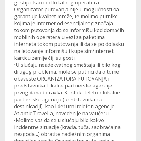
gostiju, kao i od lokalnog operatera.
Organizator putovanja nije u mogućnosti da
garantuje kvalitet mreže, te molimo putnike
kojima je internet od esencijalnog značaja
tokom putovanja da se informišu kod domaćih
mobilnih operatera u vezi sa paketima
interneta tokom putovanja ili da se po dolasku
na letovanje informišu i kupe sim/internet
karticu zemlje čiji su gosti.
•U slučaju neadekvatnog smeštaja ili bilo kog
drugog problema, mole se putnici da o tome
obaveste ORGANIZATORA PUTOVANJA i
predstavnika lokalne partnerske agencije
prvog dana boravka. Kontakt telefon lokalne
partnerske agencija (predstavnika na
destinicaciji) kao i dežurni telefon agencije
Atlantic Travel-a, naveden je na vaučeru.
•Molimo vas da se u slučaju bilo kakve
incidentne situacije (krađa, tuča, saobraćajna
nezgoda…) obratite nadležnim organima
domicilne zemlje. Organizator putovanja je