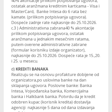
40% akontacije prilikom potpisivanja ugovora,
ostatak aranžmana kreditnim karticama - Visa i
MasterCard, Banke Intesa do 6 rata bez
kamate. (prilikom potpisivanja ugovora).
Dospeće zadnje rate najkasnije do 25.10.2026.
c.3 ) Administrativna zabrana40 % akontacije
prilikom potpisivanja ugovora, ostatak
aranžmana u jednakim mesečnim ratama,
putem overene administrativne zabrane
(formular korisniku izdaje organizator),
najkasnije do 25.10.2026. Dospeće rata je 15.,20.
i 25. u mesecu.
d)
KREDITI BANAKA
Realizuju se na osnovu profakture dobijene od
organizatora,po uslovima banke na dan
sklapanja ugovora. Poslovne banke: Banka
Intesa, Vojvođanska banka, Komercijalna
banka i Halkbank banka. Potvrdu da je kredit
odobren kupac (korisnik kredita) dostavlja
agenciji najkasnije 5 dana od dana izdavanja