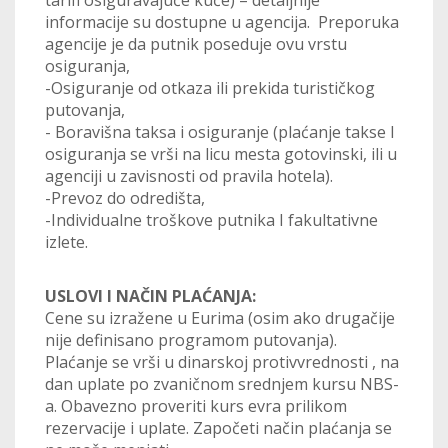
informacije su dostupne u agencija. Preporuka
agencije je da putnik poseduje ovu vrstu
osiguranja,
-Osiguranje od otkaza ili prekida turističkog
putovanja,
- Boravišna taksa i osiguranje (plaćanje takse I
osiguranja se vrši na licu mesta gotovinski, ili u
agenciji u zavisnosti od pravila hotela).
-Prevoz do odredišta,
-Individualne troškove putnika I fakultativne
izlete.
USLOVI I NAČIN PLAĆANJA:
Cene su izražene u Eurima (osim ako drugačije
nije definisano programom putovanja).
Plaćanje se vrši u dinarskoj protivvrednosti , na
dan uplate po zvaničnom srednjem kursu NBS-
a. Obavezno proveriti kurs evra prilikom
rezervacije i uplate. Započeti način plaćanja se