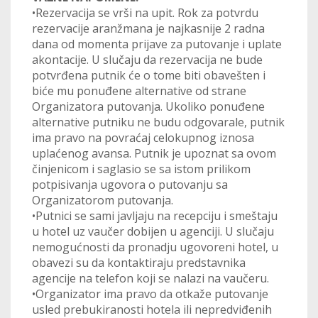
•Rezervacija se vrši na upit. Rok za potvrdu
rezervacije aranžmana je najkasnije 2 radna
dana od momenta prijave za putovanje i uplate
akontacije. U slučaju da rezervacija ne bude
potvrđena putnik će o tome biti obavešten i
biće mu ponuđene alternative od strane
Organizatora putovanja. Ukoliko ponuđene
alternative putniku ne budu odgovarale, putnik
ima pravo na povraćaj celokupnog iznosa
uplaćenog avansa. Putnik je upoznat sa ovom
činjenicom i saglasio se sa istom prilikom
potpisivanja ugovora o putovanju sa
Organizatorom putovanja.
•Putnici se sami javljaju na recepciju i smeštaju
u hotel uz vaučer dobijen u agenciji. U slučaju
nemogućnosti da pronadju ugovoreni hotel, u
obavezi su da kontaktiraju predstavnika
agencije na telefon koji se nalazi na vaučeru.
•Organizator ima pravo da otkaže putovanje
usled prebukiranosti hotela ili nepredviđenih