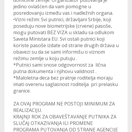
jedino ovlašćen da vam pomogne u
posredovanju između vas i nadležnih organa.
•Vizni režim: Svi putnici, državljani Srbije, koji
poseduju nove biometrijske (crvene) pasoše,
mogu putovati BEZ VIZA u skladu sa odlukom
Saveta Ministara EU. Svi ostali putnici koji
koriste pasoše izdate od strane drugih država u
obavezi su da se sami informišu o viznom
režimu zemlje u koju putuju .
*Putnici sami snose odgovornost za lična
putna dokumenta i njihovu validnost .
*Maloletna deca bez pratnje roditelja moraju
imati overenu saglasnost roditelja pri prelasku
granice.
ZA OVAJ PROGRAM NE POSTOJI MINIMUM ZA
REALIZACIJU.
KRAJNJI ROK ZA OBAVEŠTAVANJE PUTNIKA ZA
SLUČAJ OTKAZIVANJA ILI PROMENE
PROGRAMA PUTOVANJA OD STRANE AGENCIJE