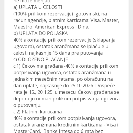
ne može menjati.
a) UPLATA U CELOSTI
(100% prilikom rezervacije) gotovinski, na
račun agencije, platnim karticama: Visa, Master,
Maestro, American Express i Dina.
b) UPLATA DO POLASKA
40% akontacije prilikom rezervacije (sklapanja
ugovora), ostatak aranžmana se iplaćuje u
celosti najkasnije 15 dana pre putovanja.
c) ODLOŽENO PLAĆANJE
c.1) Čekovima građana-40% akontacije prilikom
potpisivanja ugovora, ostatak aranžmana u
jednakim mesečnim ratama, po obračunu na
dan uplate, najkasnije do 25.10.2026. Dospeće
rata je 15., 20. i 25. u mesecu. Čekovi građana se
deponuju odmah prilikom potpisivanja ugovora
o putovanju.
c.2) Platnim karticama
40% akontacije prilikom potpisivanja ugovora,
ostatak aranžmana kreditnim karticama - Visa i
MasterCard, Banke Intesa do 6 rata bez