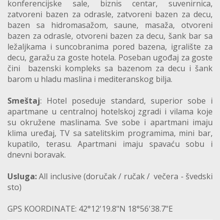
konferencijske sale, biznis centar, suvenirnica,
zatvoreni bazen za odrasle, zatvoreni bazen za decu,
bazen sa hidromasažom, saune, masaža, otvoreni
bazen za odrasle, otvoreni bazen za decu, šank bar sa
ležaljkama i suncobranima pored bazena, igralište za
decu, garažu za goste hotela. Poseban ugođaj za goste
čini bazenski kompleks sa bazenom za decu i šank
barom u hladu maslina i mediteranskog bilja.
Smeštaj
: Hotel poseduje standard, superior sobe i
apartmane u centralnoj hotelskoj zgradi i vilama koje
su okružene maslinama. Sve sobe i apartmani imaju
klima uređaj, TV sa satelitskim programima, mini bar,
kupatilo, terasu. Apartmani imaju spavaću sobu i
dnevni boravak.
Usluga:
All inclusive (doručak / ručak / večera - švedski
sto)
GPS KOORDINATE: 42°12'19.8"N 18°56'38.7"E