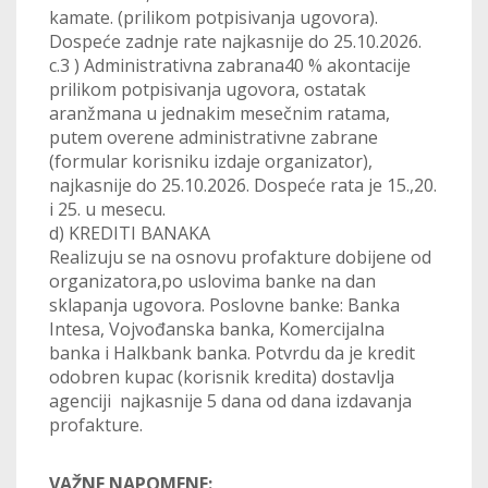
kamate. (prilikom potpisivanja ugovora).
Dospeće zadnje rate najkasnije do 25.10.2026.
c.3 ) Administrativna zabrana40 % akontacije
prilikom potpisivanja ugovora, ostatak
aranžmana u jednakim mesečnim ratama,
putem overene administrativne zabrane
(formular korisniku izdaje organizator),
najkasnije do 25.10.2026. Dospeće rata je 15.,20.
i 25. u mesecu.
d) KREDITI BANAKA
Realizuju se na osnovu profakture dobijene od
organizatora,po uslovima banke na dan
sklapanja ugovora. Poslovne banke: Banka
Intesa, Vojvođanska banka, Komercijalna
banka i Halkbank banka. Potvrdu da je kredit
odobren kupac (korisnik kredita) dostavlja
agenciji najkasnije 5 dana od dana izdavanja
profakture.
VAŽNE
NAPOMENE: