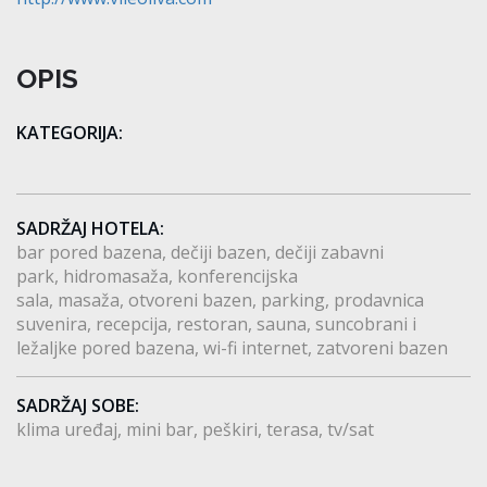
OPIS
KATEGORIJA:
8
SADRŽAJ HOTELA:
bar pored bazena
dečiji bazen
dečiji zabavni
park
hidromasaža
konferencijska
sala
masaža
otvoreni bazen
parking
prodavnica
suvenira
recepcija
restoran
sauna
suncobrani i
ležaljke pored bazena
wi-fi internet
zatvoreni bazen
SADRŽAJ SOBE:
klima uređaj
mini bar
peškiri
terasa
tv/sat