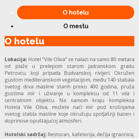
O hotelu
O mestu
O hotelu
Lokacija:
Hotel "Vile Oliva" se nalazi na samo 80 metara
od plaže u prelepom starom jadranskom gradu
Petrovcu, koji pripada Budvanskoj rivijeri. Okružen
gustom mediteranskom vegetacijom, među 140 stabala
svetog drva masline starih preko 400 godina, pruža
gostima mir i uživanje u kompleksu od 11 vila i
centralnom objektu. Na samom kraju kompleksa
Hotela Vile Oliva, možete naći mir pod krošnjama
svetog stabla masline koje okružuju spoljašnji bazen i
doprinose opuštajućoj atmosferi.
Hotelski sadržaj:
Restoran, kafeterija, dečija igraonica,