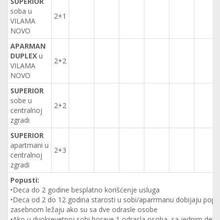
SUPERIOR
soba u
2+1
VILAMA
NOVO
APARMAN
DUPLEX
u
2+2
VILAMA
NOVO
SUPERIOR
sobe u
2+2
centralnoj
zgradi
SUPERIOR
apartmani u
2+3
centralnoj
zgradi
Popusti:
•Deca do 2 godine besplatno korišćenje usluga
•Deca od 2 do 12 godina starosti u sobi/aparrmanu dobijaju pop
zasebnom ležaju ako su sa dve odrasle osobe
•Ako u dvokrevetnoj sobi borave 1 odrasla osoba sa jednim det