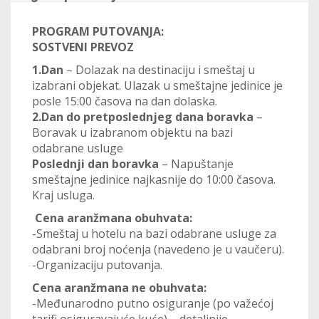
PROGRAM PUTOVANJA:
SOSTVENI PREVOZ
1.Dan
– Dolazak na destinaciju i smeštaj u
izabrani objekat. Ulazak u smeštajne jedinice je
posle 15:00 časova na dan dolaska.
2.Dan do pretposlednjeg dana boravka
–
Boravak u izabranom objektu na bazi
odabrane usluge
Poslednji dan boravka
– Napuštanje
smeštajne jedinice najkasnije do 10:00 časova.
Kraj usluga.
Cena aranžmana obuhvata:
-Smeštaj u hotelu na bazi odabrane usluge za
odabrani broj noćenja (navedeno je u vaučeru).
-Organizaciju putovanja.
Cena aranžmana ne obuhvata:
-Međunarodno putno osiguranje (po važećoj
tarifi osiguravajuće kuće) – detaljnije