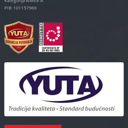
Kategorija licence A
PIB: 101157969