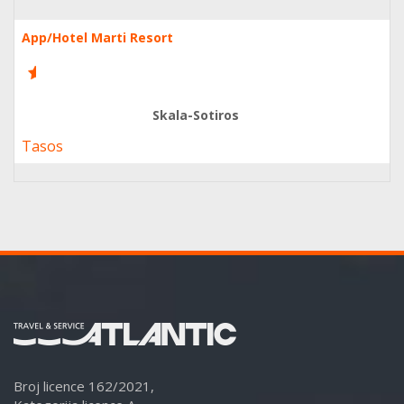
App/Hotel Marti Resort
6
Skala-Sotiros
Tasos
Broj licence 162/2021,