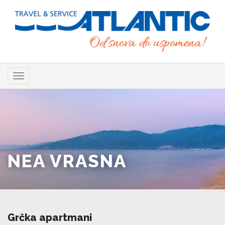
Skip
to
main
content
Toggle
navigation
NEA VRASNA
Grčka apartmani