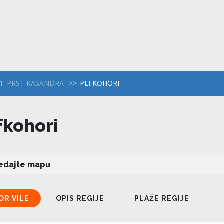
-1. PRST KASANDRA
PEFKOHORI
fkohori
edajte mapu
OR VILE
OPIS REGIJE
PLAŽE REGIJE