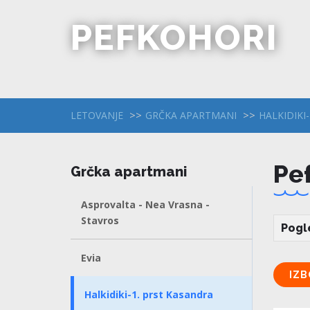
PEFKOHORI
LETOVANJE
GRČKA APARTMANI
HALKIDIKI
Pe
Grčka apartmani
Asprovalta - Nea Vrasna -
Stavros
Pogl
Evia
IZB
Halkidiki-1. prst Kasandra