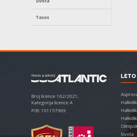
Sivota
Tasos
LETO 
Asprova
Broj licence 162/2021,
Halkidi
Kategorija licence A
Halkidik
PIB: 101157969
Halkidik
Olimpsk
Sivota