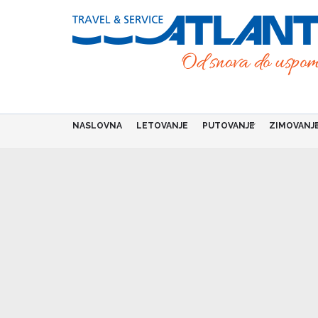
Skip
to
main
content
NASLOVNA
LETOVANJE
PUTOVANJE
ZIMOVANJ