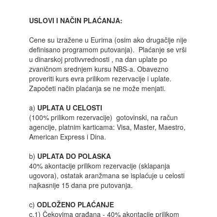
USLOVI I NAČIN PLAĆANJA:
Cene su izražene u Eurima (osim ako drugačije nije
definisano programom putovanja). Plaćanje se vrši
u dinarskoj protivvrednosti , na dan uplate po
zvaničnom srednjem kursu NBS-a. Obavezno
proveriti kurs evra prilikom rezervacije i uplate.
Započeti način plaćanja se ne može menjati.
a)
UPLATA U CELOSTI
(100% prilikom rezervacije) gotovinski, na račun
agencije, platnim karticama: Visa, Master, Maestro,
American Express i Dina.
b)
UPLATA DO POLASKA
40% akontacije prilikom rezervacije (sklapanja
ugovora), ostatak aranžmana se isplaćuje u celosti
najkasnije 15 dana pre putovanja.
c)
ODLOŽENO PLAĆANJE
c.1) Čekovima građana - 40% akontacije prilikom