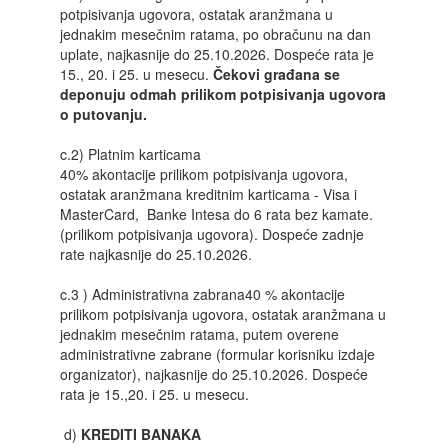
potpisivanja ugovora, ostatak aranžmana u
jednakim mesečnim ratama, po obračunu na dan
uplate, najkasnije do 25.10.2026. Dospeće rata je
15., 20. i 25. u mesecu.
Čekovi građana se
deponuju odmah prilikom potpisivanja ugovora
o putovanju.
c.2) Platnim karticama
40% akontacije prilikom potpisivanja ugovora,
ostatak aranžmana kreditnim karticama - Visa i
MasterCard, Banke Intesa do 6 rata bez kamate.
(prilikom potpisivanja ugovora). Dospeće zadnje
rate najkasnije do 25.10.2026.
c.3 ) Administrativna zabrana40 % akontacije
prilikom potpisivanja ugovora, ostatak aranžmana u
jednakim mesečnim ratama, putem overene
administrativne zabrane (formular korisniku izdaje
organizator), najkasnije do 25.10.2026. Dospeće
rata je 15.,20. i 25. u mesecu.
d)
KREDITI BANAKA