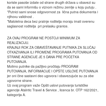
koriste pasoše izdate od strane drugih država u obavezi su
da se sami informišu o viznom režimu zemlje u koju putuju .
*Putnici sami snose odgovornost za lična putna dokumenta i
njihovu validnost .
*Maloletna deca bez pratnje roditelja moraju imati overenu
saglasnost roditelja pri prelasku granice.
ZA OVAJ PROGRAM NE POSTOJI MINIMUM ZA
REALIZACIJU.
KRAJNJI ROK ZA OBAVEŠTAVANJE PUTNIKA ZA SLUČAJ
OTKAZIVANJA ILI PROMENE PROGRAMA PUTOVANJA OD
STRANE AGENCIJE JE 5 DANA PRE POČETKA
PUTOVANJA.
Molimo putnike da pažljivo pročitaju PROGRAM
PUTOVANJA, INFORMACIJE I OPŠTE USLOVE PUTOVANJA
jer oni čine sastavni deo ugovora i obavezujuće su za obe
ugovorne strane.
Uz ovaj program važe Opšti uslovi putovanja turističke
agencije Atalntic Travel & Service , licenca br. OTP 162/2021,
kategorija A.