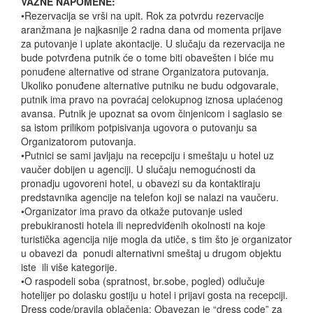
VAŽNE
NAPOMENE:
•Rezervacija se vrši na upit. Rok za potvrdu rezervacije
aranžmana je najkasnije 2 radna dana od momenta prijave
za putovanje i uplate akontacije. U slučaju da rezervacija ne
bude potvrđena putnik će o tome biti obavešten i biće mu
ponuđene alternative od strane Organizatora putovanja.
Ukoliko ponuđene alternative putniku ne budu odgovarale,
putnik ima pravo na povraćaj celokupnog iznosa uplaćenog
avansa. Putnik je upoznat sa ovom činjenicom i saglasio se
sa istom prilikom potpisivanja ugovora o putovanju sa
Organizatorom putovanja.
•Putnici se sami javljaju na recepciju i smeštaju u hotel uz
vaučer dobijen u agenciji. U slučaju nemogućnosti da
pronadju ugovoreni hotel, u obavezi su da kontaktiraju
predstavnika agencije na telefon koji se nalazi na vaučeru.
•Organizator ima pravo da otkaže putovanje usled
prebukiranosti hotela ili nepredviđenih okolnosti na koje
turistička agencija nije mogla da utiče, s tim što je organizator
u obavezi da ponudi alternativni smeštaj u drugom objektu
iste ili više kategorije.
•O raspodeli soba (spratnost, br.sobe, pogled) odlučuje
hotelijer po dolasku gostiju u hotel i prijavi gosta na recepciji.
Dress code/pravila oblačenja: Obavezan je “dress code” za