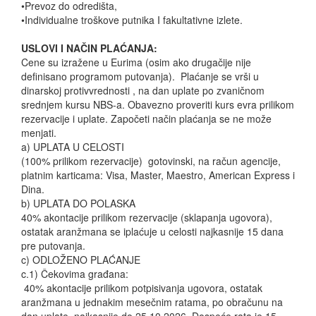
•Prevoz do odredišta,
•Individualne troškove putnika I fakultativne izlete.
USLOVI I NAČIN PLAĆANJA:
Cene su izražene u Eurima (osim ako drugačije nije
definisano programom putovanja). Plaćanje se vrši u
dinarskoj protivvrednosti , na dan uplate po zvaničnom
srednjem kursu NBS-a. Obavezno proveriti kurs evra prilikom
rezervacije i uplate. Započeti način plaćanja se ne može
menjati.
a) UPLATA U CELOSTI
(100% prilikom rezervacije) gotovinski, na račun agencije,
platnim karticama: Visa, Master, Maestro, American Express i
Dina.
b) UPLATA DO POLASKA
40% akontacije prilikom rezervacije (sklapanja ugovora),
ostatak aranžmana se iplaćuje u celosti najkasnije 15 dana
pre putovanja.
c) ODLOŽENO PLAĆANJE
c.1) Čekovima građana:
40% akontacije prilikom potpisivanja ugovora, ostatak
aranžmana u jednakim mesečnim ratama, po obračunu na