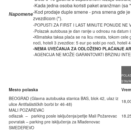
-Kada jedna osoba koristi paket aranžman (sa *)
-Kod prodaje duple smene - prva smena gde je c
Napomene
zvezdicom (*).
-
POPUSTI ZA FIRST I LAST MINUTE PONUDE NE
-Polazak autobusa je dan ranije u odnosu na datum i
-
Klimatska taksa plaća se na licu mesta, tokom cele g
noći, hoteli 3 zvezdice: 5 eur po sobi po noći, hoteli
-NEMA UVEĆANJA ZA ODLOŽENO PLAĆANJE A
-AGENCIJA NE MOŽE GARANTOVATI BRZINU INTE
POLAS
STAVR
Mesto polaska
Vrem
BEOGRAD (Glavna autobuska stanica BAS, blok 42, ulaz iz
18,0
ulice Antifašističkih borbi br 46-48)
MALI POZAREVAC
odlazak – parking posle isključenja/petlje Mali Požarevac
18.2
povratak – parking pre isključenja za Mladenovac
SMEDEREVO