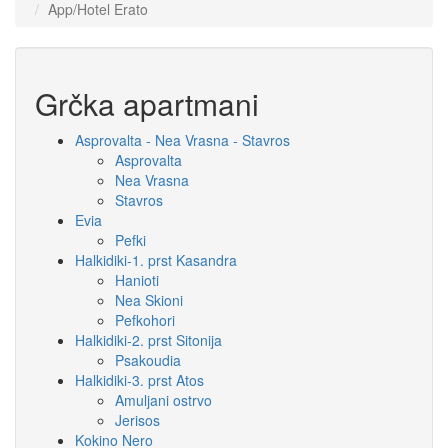
App/Hotel Erato
Grčka apartmani
Asprovalta - Nea Vrasna - Stavros
Asprovalta
Nea Vrasna
Stavros
Evia
Pefki
Halkidiki-1. prst Kasandra
Hanioti
Nea Skioni
Pefkohori
Halkidiki-2. prst Sitonija
Psakoudia
Halkidiki-3. prst Atos
Amuljani ostrvo
Jerisos
Kokino Nero