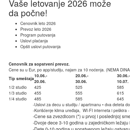
Vaše letovanje 2026 može
da počne!
Cenovnik leto 2026
Prevoz leto 2026
Program putovanja
Uslovi plaćanja
Opšti uslovi putovanja
Cenovnik za sopstveni prevoz.
Cene su u Eur, po app/studiju, najam za 10 noćenja. (NEMA D
10.06.-
20.06.-
30.06.-
Tip smeštaja
20.06.
30.06.
10.07.
1/2 studio
425
525
585
1/3 studio
455
555
615
1/4 studio
485
585
645
-Uslovi za decu u studiju / apartmanu • dva deteta do
-Korišćenje klima uređaja, WI-FI interneta i peškira 
-Cene sa zvezdicom (*) u prvoj i poslednjoj s
-Dvoje dece 3-10 godina u zajedničkom ležaju 
-Dete 0-10 godina u sopstvenom ležaju ostvaru