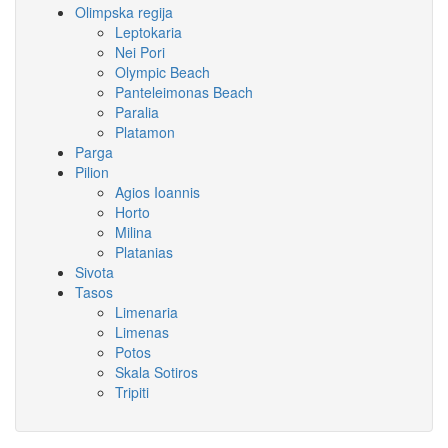
Olimpska regija
Leptokaria
Nei Pori
Olympic Beach
Panteleimonas Beach
Paralia
Platamon
Parga
Pilion
Agios Ioannis
Horto
Milina
Platanias
Sivota
Tasos
Limenaria
Limenas
Potos
Skala Sotiros
Tripiti