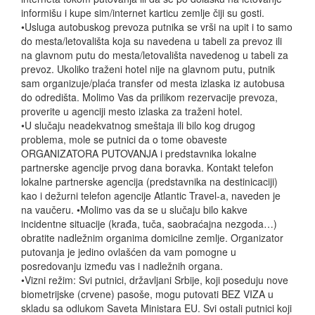
informišu i kupe sim/internet karticu zemlje čiji su gosti.
•Usluga autobuskog prevoza putnika se vrši na upit i to samo
do mesta/letovališta koja su navedena u tabeli za prevoz ili
na glavnom putu do mesta/letovališta navedenog u tabeli za
prevoz. Ukoliko traženi hotel nije na glavnom putu, putnik
sam organizuje/plaća transfer od mesta izlaska iz autobusa
do odredišta. Molimo Vas da prilikom rezervacije prevoza,
proverite u agenciji mesto izlaska za traženi hotel.
•U slučaju neadekvatnog smeštaja ili bilo kog drugog
problema, mole se putnici da o tome obaveste
ORGANIZATORA PUTOVANJA i predstavnika lokalne
partnerske agencije prvog dana boravka. Kontakt telefon
lokalne partnerske agencija (predstavnika na destinicaciji)
kao i dežurni telefon agencije Atlantic Travel-a, naveden je
na vaučeru. •Molimo vas da se u slučaju bilo kakve
incidentne situacije (krađa, tuča, saobraćajna nezgoda…)
obratite nadležnim organima domicilne zemlje. Organizator
putovanja je jedino ovlašćen da vam pomogne u
posredovanju između vas i nadležnih organa.
•Vizni režim: Svi putnici, državljani Srbije, koji poseduju nove
biometrijske (crvene) pasoše, mogu putovati BEZ VIZA u
skladu sa odlukom Saveta Ministara EU. Svi ostali putnici koji