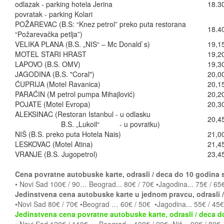
odlazak - parking hotela Jerina
18.3
povratak - parking Kolari
POŽAREVAC (B.S: “Knez petrol” preko puta restorana
18.4
“Požarevačka petlja”)
VELIKA PLANA (B.S. „NIS“ – Mc Donald`s)
19,1
MOTEL STARI HRAST
19,2
LAPOVO (B.S. OMV)
19,3
JAGODINA (B.S. "Coral")
20,0
ĆUPRIJA (Motel Ravanica)
20,1
PARAĆIN (M petrol pumpa Mihajlović)
20,2
POJATE (Motel Evropa)
20,3
ALEKSINAC (Restoran Istanbul - u odlasku
20,4
B.S. „Lukoil“ - u povratku)
NIŠ (B.S. preko puta Hotela Nais)
21,0
LESKOVAC (Motel Atina)
21,4
VRANJE (B.S. Jugopetrol)
23,4
Cena povratne autobuske karte, odrasli / deca do 10 godina s
• Novi Sad 100€ / 90… Beograd... 80€ / 70€ •Jagodina... 75€ / 65€
Jedinstvena cena autobuske karte u jednom pravcu,
odrasli 
•Novi Sad 80€ / 70€ •Beograd … 60€ / 50€ •Jagodina... 55€ / 45€ 
Jedinstvena cena povratne autobuske karte, odrasli / deca do