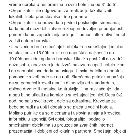
vreme obroka u restoranima u svim hotelima od 3* do 5*.
•Organizator nije odgovoran za realizaciju fakultativnih
lokalnih izleta predstavnika - ino partnera.
•Organizator ima pravo da u prvim i poslednjim smenama,
kada hotel može biti zatvoren zbog nedovoljne popunjenosti,
pomeri datum započinjanja usluge ili ponudi alternativni hotel
za isti datum boravka.
•U najvećem broju smeštajnih objekata u smeštajne jedinice
se ulazi posle 15:00h, a iste se napuštaju najkasnije do
10:00h poslednjeg dana boravka. Ukoliko gost želi da zadrži
duže sobu, obavezan je da izvrši najavu recepciji hotela, kao
i da sam plati ovu dodatnu uslugu. U svim hotelima dodatni-
pomoćni kreveti rade se na upit. Skrećemo putnicima pažnju
da su pomoćni kreveti manjih dimenzija od standardnih,
obično drvene ili metalne kontrukcije ili na razvlačenje i da
mogu bitno uticati na komfor u smeštajnoj jedinici. Deca 0-2
god. nemaju svoj krevet, dele sa odraslima. Krevetac za
bebe se radi na upit i dodatno se plaća u većini hotela.
Molimo putnike da se o cenama i uslovima najma krevetca
informišu u agenciji. Svi opisi, fotografije i podaci o
smeštajnim objektima su preuzeti sa zvaničnih internet
prezentacija ili dobijeni od lokalnih partnera. Smeštajni objekti