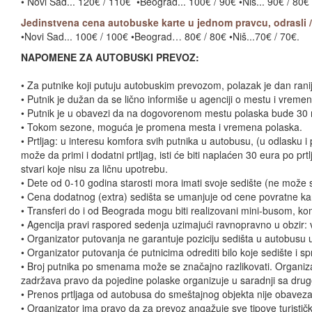
• Novi Sad... 120€ / 110€ •Beograd... 100€ / 90€ •Niš... 90€ / 80€
Jedinstvena cena autobuske karte u jednom pravcu, odrasli /
•Novi Sad... 100€ / 100€ •Beograd… 80€ / 80€ •Niš...70€ / 70€.
NAPOMENE ZA AUTOBUSKI PREVOZ:
• Za putnike koji putuju autobuskim prevozom, polazak je dan rani
• Putnik je dužan da se lično informiše u agenciji o mestu i vreme
• Putnik je u obavezi da na dogovorenom mestu polaska bude 30
• Tokom sezone, moguća je promena mesta i vremena polaska.
• Prtljag: u interesu komfora svih putnika u autobusu, (u odlasku i
može da primi i dodatni prtljag, isti će biti naplaćen 30 eura po pr
stvari koje nisu za ličnu upotrebu.
• Dete od 0-10 godina starosti mora imati svoje sedište (ne može se
• Cena dodatnog (extra) sedišta se umanjuje od cene povratne kart
• Transferi do i od Beograda mogu biti realizovani mini-busom, ko
• Agencija pravi raspored sedenja uzimajući ravnopravno u obzir: v
• Organizator putovanja ne garantuje poziciju sedišta u autobusu
• Organizator putovanja će putnicima odrediti bilo koje sedište 
• Broj putnika po smenama može se značajno razlikovati. Organizat
zadržava pravo da pojedine polaske organizuje u saradnji sa dru
• Prenos prtljaga od autobusa do smeštajnog objekta nije obaveza 
• Organizator ima pravo da za prevoz angažuje sve tipove turističk