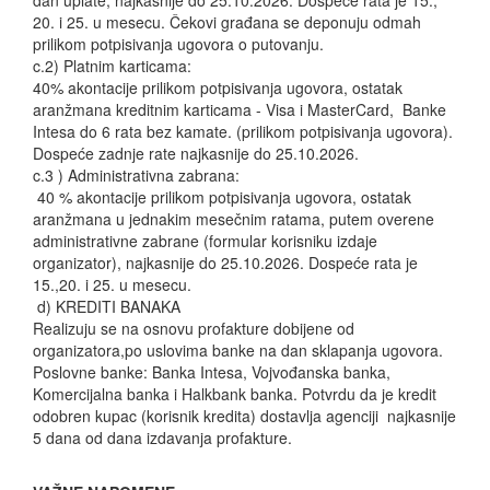
dan uplate, najkasnije do 25.10.2026. Dospeće rata je 15.,
20. i 25. u mesecu. Čekovi građana se deponuju odmah
prilikom potpisivanja ugovora o putovanju.
c.2) Platnim karticama:
40% akontacije prilikom potpisivanja ugovora, ostatak
aranžmana kreditnim karticama - Visa i MasterCard, Banke
Intesa do 6 rata bez kamate. (prilikom potpisivanja ugovora).
Dospeće zadnje rate najkasnije do 25.10.2026.
c.3 ) Administrativna zabrana:
40 % akontacije prilikom potpisivanja ugovora, ostatak
aranžmana u jednakim mesečnim ratama, putem overene
administrativne zabrane (formular korisniku izdaje
organizator), najkasnije do 25.10.2026. Dospeće rata je
15.,20. i 25. u mesecu.
d) KREDITI BANAKA
Realizuju se na osnovu profakture dobijene od
organizatora,po uslovima banke na dan sklapanja ugovora.
Poslovne banke: Banka Intesa, Vojvođanska banka,
Komercijalna banka i Halkbank banka. Potvrdu da je kredit
odobren kupac (korisnik kredita) dostavlja agenciji najkasnije
5 dana od dana izdavanja profakture.