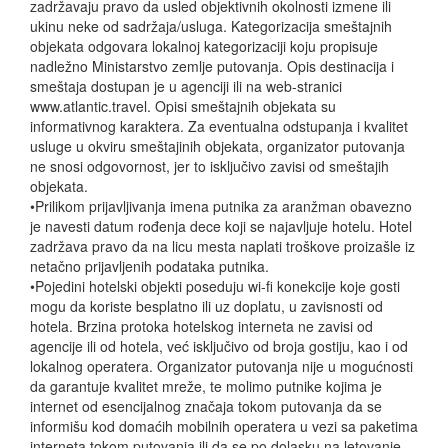
zadržavaju pravo da usled objektivnih okolnosti izmene ili
ukinu neke od sadržaja/usluga. Kategorizacija smeštajnih
objekata odgovara lokalnoj kategorizaciji koju propisuje
nadležno Ministarstvo zemlje putovanja. Opis destinacija i
smeštaja dostupan je u agenciji ili na web-stranici
www.atlantic.travel. Opisi smeštajnih objekata su
informativnog karaktera. Za eventualna odstupanja i kvalitet
usluge u okviru smeštajinih objekata, organizator putovanja
ne snosi odgovornost, jer to isključivo zavisi od smeštajih
objekata.
•Prilikom prijavljivanja imena putnika za aranžman obavezno
je navesti datum rođenja dece koji se najavljuje hotelu. Hotel
zadržava pravo da na licu mesta naplati troškove proizašle iz
netačno prijavljenih podataka putnika.
•Pojedini hotelski objekti poseduju wi-fi konekcije koje gosti
mogu da koriste besplatno ili uz doplatu, u zavisnosti od
hotela. Brzina protoka hotelskog interneta ne zavisi od
agencije ili od hotela, već isključivo od broja gostiju, kao i od
lokalnog operatera. Organizator putovanja nije u mogućnosti
da garantuje kvalitet mreže, te molimo putnike kojima je
internet od esencijalnog značaja tokom putovanja da se
informišu kod domaćih mobilnih operatera u vezi sa paketima
interneta tokom putovanja ili da se po dolasku na letovanje