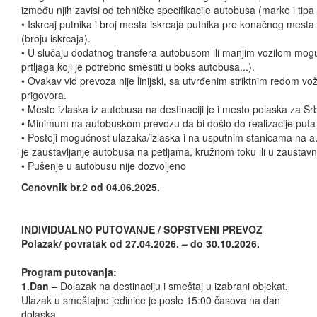
između njih zavisi od tehničke specifikacije autobusa (marke i tipa
• Iskrcaj putnika i broj mesta iskrcaja putnika pre konačnog mesta
(broju iskrcaja).
• U slučaju dodatnog transfera autobusom ili manjim vozilom moguće
prtljaga koji je potrebno smestiti u boks autobusa...).
• Ovakav vid prevoza nije linijski, sa utvrđenim striktnim redom vo
prigovora.
• Mesto izlaska iz autobusa na destinaciji je i mesto polaska za Srb
• Minimum na autobuskom prevozu da bi došlo do realizacije puta
• Postoji mogućnost ulazaka/izlaska i na usputnim stanicama na a
je zaustavljanje autobusa na petljama, kružnom toku ili u zaustavno
• Pušenje u autobusu nije dozvoljeno
Cenovnik br.2 od 04.06.2025.
INDIVIDUALNO PUTOVANJE / SOPSTVENI PREVOZ
Polazak/ povratak od 27.04.2026. – do 30.10.2026.
Program putovanja:
1.Dan
– Dolazak na destinaciju i smeštaj u izabrani objekat.
Ulazak u smeštajne jedinice je posle 15:00 časova na dan
dolaska.