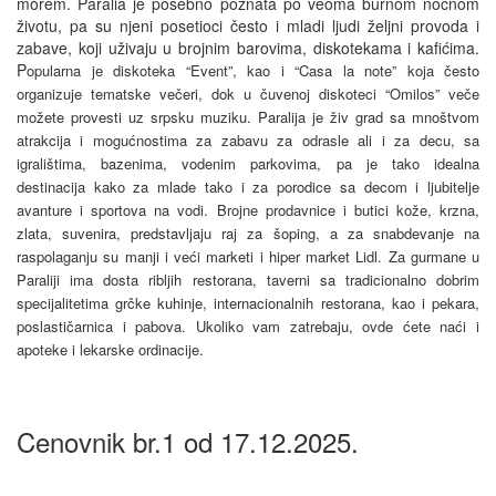
morem. Paralia je posebno poznata po veoma burnom noćnom
životu, pa su njeni posetioci često i mladi ljudi željni provoda i
zabave, koji uživaju u brojnim barovima, diskotekama i kafićima.
P
opularna je diskoteka
“Event”, kao i “Casa la note” koja često
organizuje tematske večeri, dok u čuvenoj diskoteci “Omilos” veče
možete provesti uz srpsku muziku.
Paralija je živ grad sa mnoštvom
atrakcija i mogućnostima za zabavu za odrasle ali i za decu, sa
igralištima, bazenima, vodenim parkovima, pa je tako idealna
destinacija kako za mlade tako i za porodice sa decom i ljubitelje
avanture i sportova na vodi. Brojne prodavnice i butici kože, krzna,
zlata, suvenira, predstavljaju raj za šoping, a za snabdevanje na
raspolaganju su manji i veći marketi i hiper market Lidl. Za gurmane u
Paraliji ima dosta ribljih restorana, taverni sa tradicionalno dobrim
specijalitetima grčke kuhinje, internacionalnih restorana, kao i pekara,
poslastičarnica i pabova. Ukoliko vam zatrebaju, ovde ćete naći i
apoteke i lekarske ordinacije.
Cenovnik br.1 od 17.12.2025.