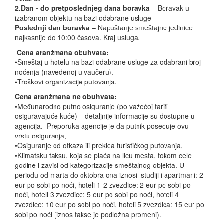
2.Dan - do pretposlednjeg dana boravka
– Boravak u
izabranom objektu na bazi odabrane usluge
Poslednji dan boravka
– Napuštanje smeštajne jedinice
najkasnije do 10:00 časova. Kraj usluga.
Cena aranžmana obuhvata:
•Smeštaj u hotelu na bazi odabrane usluge za odabrani broj
noćenja (navedenoj u vaučeru).
•Troškovi organizacije putovanja.
Cena aranžmana ne obuhvata:
•Međunarodno putno osiguranje (po važećoj tarifi
osiguravajuće kuće) – detaljnije informacije su dostupne u
agencija. Preporuka agencije je da putnik poseduje ovu
vrstu osiguranja,
•Osiguranje od otkaza ili prekida turističkog putovanja,
•Klimatsku taksu, koja se plaća na licu mesta, tokom cele
godine i zavisi od kategorizacije smeštajnog objekta. U
periodu od marta do oktobra ona iznosi: studiji i apartmani: 2
eur po sobi po noći, hoteli 1-2 zvezdice: 2 eur po sobi po
noći, hoteli 3 zvezdice: 5 eur po sobi po noći, hoteli 4
zvezdice: 10 eur po sobi po noći, hoteli 5 zvezdica: 15 eur po
sobi po noći (iznos takse je podložna promeni).