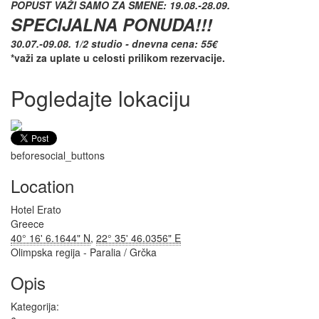
POPUST VAŽI SAMO ZA SMENE: 19.08.-28.09.
SPECIJALNA PONUDA!!!
30.07.-09.08. 1/2 studio - dnevna cena: 55
€
*važi za uplate u celosti prilikom rezervacije.
Pogledajte lokaciju
before
social_buttons
Location
Hotel Erato
Greece
40° 16' 6.1644" N
,
22° 35' 46.0356" E
Olimpska regija - Paralia / Grčka
Opis
Kategorija: