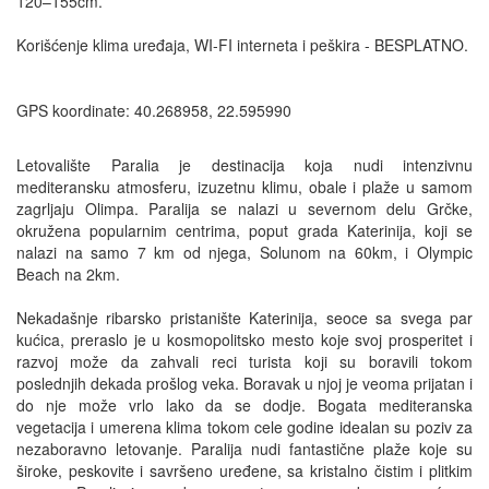
120–155cm.
Korišćenje klima uređaja, WI-FI interneta i peškira - BESPLATNO.
GPS koordinate: 40.268958, 22.595990
Letovalište Paralia je destinacija koja nudi intenzivnu
mediteransku atmosferu, izuzetnu klimu, obale i plaže u samom
zagrljaju Olimpa. Paralija se nalazi u severnom delu Grčke,
okružena popularnim centrima, poput grada Katerinija, koji se
nalazi na samo 7 km od njega, Solunom na 60km, i Olympic
Beach na 2km.
Nekadašnje ribarsko pristanište Katerinija, seoce sa svega par
kućica, preraslo je u kosmopolitsko mesto koje svoj prosperitet i
razvoj može da zahvali reci turista koji su boravili tokom
poslednjih dekada prošlog veka. Boravak u njoj je veoma prijatan i
do nje može vrlo lako da se dodje. Bogata mediteranska
vegetacija i umerena klima tokom cele godine idealan su poziv za
nezaboravno letovanje. Paralija nudi fantastične plaže koje su
široke, peskovite i savršeno uređene, sa kristalno čistim i plitkim