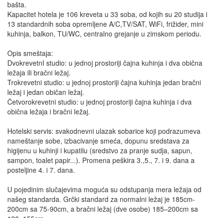
bašta.
Kapacitet hotela je 106 kreveta u 33 soba, od kojih su 20 studija i
13 standardnih soba opremljene A/C,TV/SAT, WiFi, frižider, mini
kuhinja, balkon, TU/WC, centralno grejanje u zimskom periodu.
Opis smeštaja:
DvokrevetnI studio: u jednoj prostoriji čajna kuhinja i dva obična
ležaja ili bračni ležaj.
Trokrevetni studio: u jednoj prostoriji čajna kuhinja jedan bračni
ležaj i jedan običan ležaj.
Četvorokrevetni studio: u jednoj prostoriji čajna kuhinja i dva
obična ležaja i bračni ležaj.
Hotelski servis: svakodnevni ulazak sobarice koji podrazumeva
nameštanje sobe, izbacivanje smeća, dopunu sredstava za
higijenu u kuhinji i kupatilu (sredstvo za pranje sudja, sapun,
sampon, toalet papir...). Promena peškira 3.,5., 7. i 9. dana a
posteljine 4. i 7. dana.
U pojedinim slučajevima moguća su odstupanja mera ležaja od
našeg standarda. Grčki standard za normalni ležaj je 185cm-
200cm sa 75-90cm, a bračni ležaj (dve osobe) 185–200cm sa