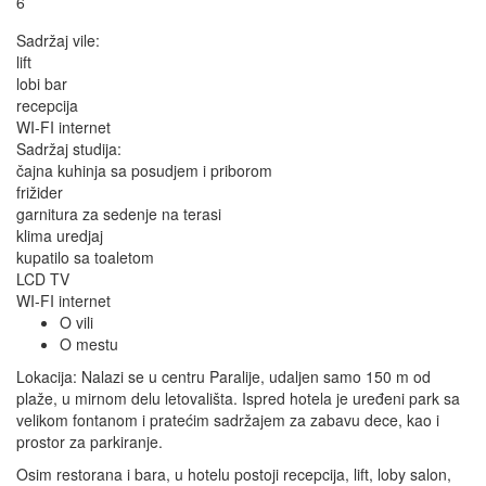
6
Sadržaj vile:
lift
lobi bar
recepcija
WI-FI internet
Sadržaj studija:
čajna kuhinja sa posudjem i priborom
frižider
garnitura za sedenje na terasi
klima uredjaj
kupatilo sa toaletom
LCD TV
WI-FI internet
O vili
O mestu
Lokacija: Nalazi se u centru Paralije, udaljen samo 150 m od
plaže, u mirnom delu letovališta. Ispred hotela je uređeni park sa
velikom fontanom i pratećim sadržajem za zabavu dece, kao i
prostor za parkiranje.
Osim restorana i bara, u hotelu postoji recepcija, lift, loby salon,