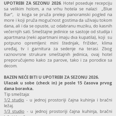
UPOTREBI ZA SEZONU 2026
. Hotel poseduje recepciju
sa velikim holom, a na vrhu hotela se nalazi „Blue
Bar“, iz koga se pruža prelep panoramski pogled na
more i koji pruža mogućnost gostima da uživaju tokom
dana, ali i da se opuste, uz odabranu muziku, do kasnih
večernjih sati. Smeštajne jedinice se sastoje od studija i
apartmana (neki apartmani imaju dva kupatila), koji su
potpuno opremljeni: mini štednjak, frižider, klima
uređaj, tv i garnitura za sedenje na terasi. Zbog
raznovrsne strukure smeštajnih jedinica, ovaj hotel
preporučujemo kako za parove, tako i za porodice sa
decom.
BAZEN NEĆE BITI U UPOTREBI ZA SEZONU 2026.
Ulazak u sobe (check in) je posle 15 časova prvog
dana boravka.
Tip smeštaja:
1/2 studio
- u jednoj prostoriji čajna kuhinja i bračni
ležaj.
1/3 studio
- u jednoj prostoriji čajna kuhinja, bračni