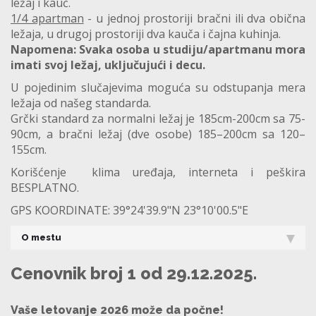
ležaj i kauč.
1/4 apartman
- u jednoj prostoriji bračni ili dva obična
ležaja, u drugoj prostoriji dva kauča i čajna kuhinja.
Napomena: Svaka osoba u studiju/apartmanu mora
imati svoj ležaj, uključujući i decu.
U pojedinim slučajevima moguća su odstupanja mera
ležaja od našeg standarda.
Grčki standard za normalni ležaj je 185cm-200cm sa 75-
90cm, a bračni ležaj (dve osobe) 185–200cm sa 120–
155cm.
Korišćenje klima uređaja, interneta i peškira
BESPLATNO.
GPS KOORDINATE: 39°24'39.9"N 23°10'00.5"E
O mestu
Cenovnik broj 1 od 29.12.2025.
Vaše letovanje 2026 može da počne!