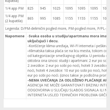
kupatila)
1/4 app PM
825
945
1025
1095
1095
1095
104
1/4 app PM
865
995
1085
1155
1155
1155
109
(2 kupatila)
Legenda: D/PM-delimični pogled more, PM-pogled more, P/PL-po
Napomene
-
Svaka osoba u studiju/apartmanu mora imati s
uključujući i decu.
-Korišćenje klima uređaja, WI-FI interneta i peškir
-
Klimatska taksa plaća se na licu mesta, tokom cele 
od kategorizacije smeštajnog objekta. U periodu o
oktobra ona iznosi: studiji i apartmani: 2 eur po sobi
2 zvezdice: 2 eur po sobi po noći, hoteli 3 zvezdice:
noći, hoteli 4 zvezdice: 10 eur po sobi po noći, hotel
eur po sobi po noći. (iznos takse je podložna promen
-NEMA UVEĆANJA ZA ODLOŽENO PLAĆANJE A
AGENCIJA NE MOŽE GARANTOVATI BRZINU INTERN
ODGOVORNA U SLUČAJU SLABOG SIGNALA ILI N
INTERNETA USLED TEHNIČKIH PROBLEMA GRČKI