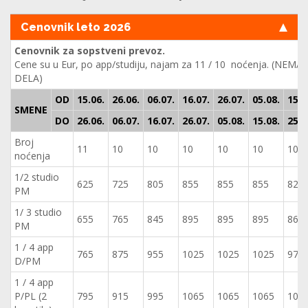
Cenovnik leto 2026
Cenovnik za sopstveni prevoz.
Cene su u Eur, po app/studiju, najam za 11 / 10 noćenja. (NE
DELA)
OD
15.06.
26.06.
06.07.
16.07.
26.07.
05.08.
15.0
SMENE
DO
26.06.
06.07.
16.07.
26.07.
05.08.
15.08.
25.0
Broj
11
10
10
10
10
10
10
noćenja
1/2 studio
625
725
805
855
855
855
825
PM
1/ 3 studio
655
765
845
895
895
895
865
PM
1 / 4 app
765
875
955
1025
1025
1025
975
D/PM
1 / 4 app
P/PL (2
795
915
995
1065
1065
1065
101