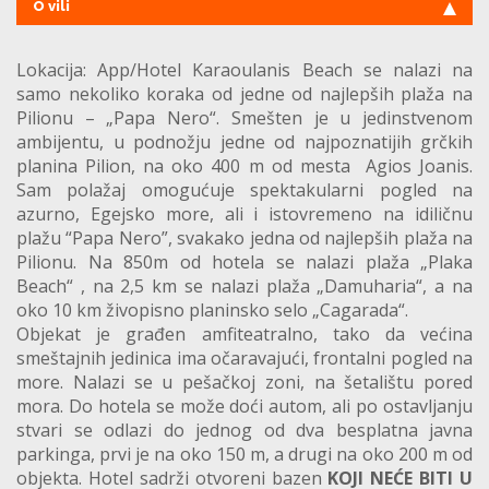
O vili
Lokacija: App/Hotel Karaoulanis Beach se nalazi na
samo nekoliko koraka od jedne od najlepših plaža na
Pilionu – „Papa Nero“. Smešten je u jedinstvenom
ambijentu, u podnožju jedne od najpoznatijih grčkih
planina Pilion, na oko 400 m od mesta Agios Joanis.
Sam polažaj omogućuje spektakularni pogled na
azurno, Egejsko more, ali i istovremeno na idiličnu
plažu “Papa Nero”, svakako jedna od najlepših plaža na
Pilionu. Na 850m od hotela se nalazi plaža „Plaka
Beach“ , na 2,5 km se nalazi plaža „Damuharia“, a na
oko 10 km živopisno planinsko selo „Cagarada“.
Objekat je građen amfiteatralno, tako da većina
smeštajnih jedinica ima očaravajući, frontalni pogled na
more. Nalazi se u pešačkoj zoni, na šetalištu pored
mora. Do hotela se može doći autom, ali po ostavljanju
stvari se odlazi do jednog od dva besplatna javna
parkinga, prvi je na oko 150 m, a drugi na oko 200 m od
objekta. Hotel sadrži otvoreni bazen
KOJI NEĆE BITI U