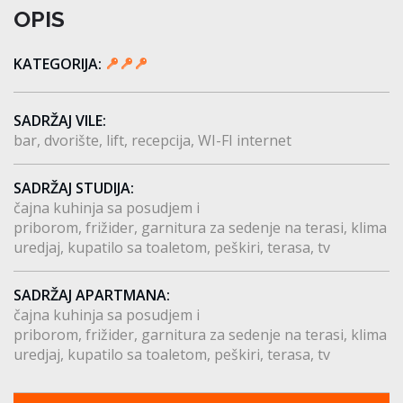
OPIS
KATEGORIJA:
SADRŽAJ VILE:
bar
dvorište
lift
recepcija
WI-FI internet
SADRŽAJ STUDIJA:
čajna kuhinja sa posudjem i
priborom
frižider
garnitura za sedenje na terasi
klima
uredjaj
kupatilo sa toaletom
peškiri
terasa
tv
SADRŽAJ APARTMANA:
čajna kuhinja sa posudjem i
priborom
frižider
garnitura za sedenje na terasi
klima
uredjaj
kupatilo sa toaletom
peškiri
terasa
tv