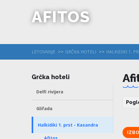
AFITOS
LETOVANJE
GRČKA HOTELI
HALKIDIKI 1. P
Afi
Grčka hoteli
Delfi rivijera
Pogl
Glifada
Halkidiki 1. prst - Kasandra
IZB
Afitos