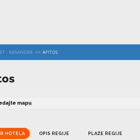
RST - KASANDRA
AFITOS
tos
edajte mapu
OR HOTELA
OPIS REGIJE
PLAŽE REGIJE