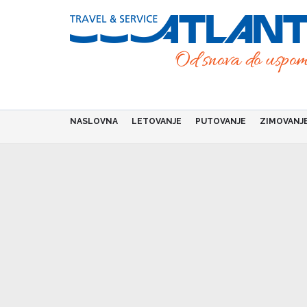
Skip
to
main
content
NASLOVNA
LETOVANJE
PUTOVANJE
ZIMOVANJ