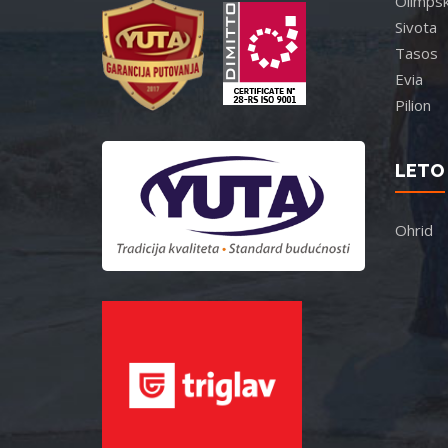
Olimpsk
Sivota
Tasos
Evia
Pilion
LETO 
Ohrid