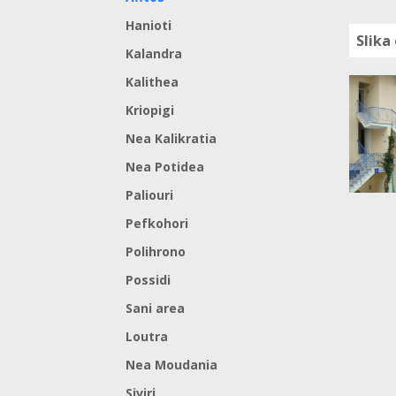
Hanioti
Slika
Kalandra
Kalithea
Kriopigi
Nea Kalikratia
Nea Potidea
Paliouri
Pefkohori
Polihrono
Possidi
Sani area
Loutra
Nea Moudania
Siviri