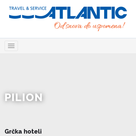
Skip
to
main
content
Toggle
navigation
PILION
Grčka hoteli