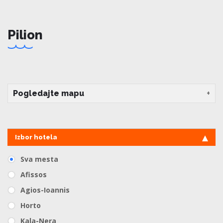
Pilion
Pogledajte mapu
Izbor hotela
Sva mesta
Afissos
Agios-Ioannis
Horto
Kala-Nera