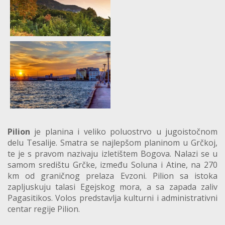
Pilion
je planina i veliko poluostrvo u jugoistočnom
delu Tesalije. Smatra se najlepšom planinom u Grčkoj,
te je s pravom nazivaju izletištem Bogova. Nalazi se u
samom središtu Grčke, između Soluna i Atine, na 270
km od graničnog prelaza Evzoni. Pilion sa istoka
zapljuskuju talasi Egejskog mora, a sa zapada zaliv
Pagasitikos. Volos predstavlja kulturni i administrativni
centar regije Pilion.