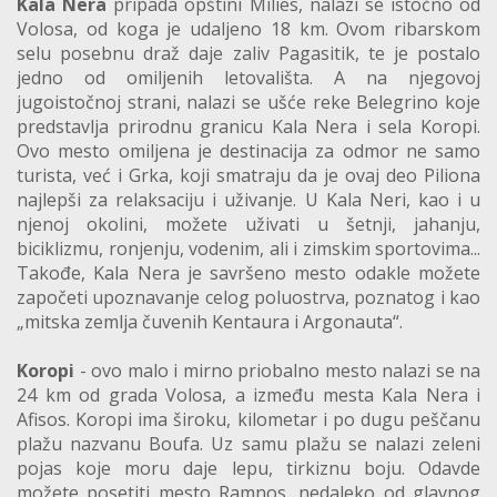
Kala Nera
pripada opštini Milies, nalazi se istočno od
Volosa, od koga je udaljeno 18 km. Ovom ribarskom
selu posebnu draž daje zaliv Pagasitik, te je postalo
jedno od omiljenih letovališta. A na njegovoj
jugoistočnoj strani, nalazi se ušće reke Belegrino koje
predstavlja prirodnu granicu Kala Nera i sela Koropi.
Ovo mesto omiljena je destinacija za odmor ne samo
turista, već i Grka, koji smatraju da je ovaj deo Piliona
najlepši za relaksaciju i uživanje. U Kala Neri, kao i u
njenoj okolini, možete uživati u šetnji, jahanju,
biciklizmu, ronjenju, vodenim, ali i zimskim sportovima...
Takođe, Kala Nera je savršeno mesto odakle možete
započeti upoznavanje celog poluostrva, poznatog i kao
„mitska zemlja čuvenih Kentaura i Argonauta“.
Koropi
- ovo malo i mirno priobalno mesto nalazi se na
24 km od grada Volosa, a između mesta Kala Nera i
Afisos. Koropi ima široku, kilometar i po dugu peščanu
plažu nazvanu Boufa. Uz samu plažu se nalazi zeleni
pojas koje moru daje lepu, tirkiznu boju. Odavde
možete posetiti mesto Ramnos, nedaleko od glavnog