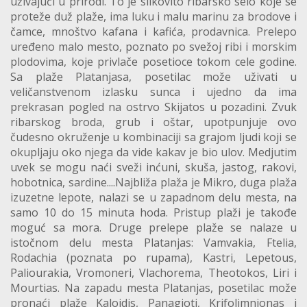
uživajući u prirodi. To je slikovito ribarsko selo koje se
proteže duž plaže, ima luku i malu marinu za brodove i
čamce, mnoštvo kafana i kafića, prodavnica. Prelepo
uređeno malo mesto, poznato po svežoj ribi i morskim
plodovima, koje privlače posetioce tokom cele godine.
Sa plaže Platanjasa, posetilac može uživati u
veličanstvenom izlasku sunca i ujedno da ima
prekrasan pogled na ostrvo Skijatos u pozadini. Zvuk
ribarskog broda, grub i oštar, upotpunjuje ovo
čudesno okruženje u kombinaciji sa grajom ljudi koji se
okupljaju oko njega da vide kakav je bio ulov. Medjutim
uvek se mogu naći sveži inćuni, skuša, jastog, rakovi,
hobotnica, sardine....Najbliža plaža je Mikro, duga plaža
izuzetne lepote, nalazi se u zapadnom delu mesta, na
samo 10 do 15 minuta hoda. Pristup plaži je takođe
moguć sa mora. Druge prelepe plaže se nalaze u
istočnom delu mesta Platanjas: Vamvakia, Ftelia,
Rodachia (poznata po rupama), Kastri, Lepetous,
Paliourakia, Vromoneri, Vlachorema, Theotokos, Liri i
Mourtias. Na zapadu mesta Platanjas, posetilac može
pronaći plaže Kaloidis, Panagioti, Krifolimnionas i