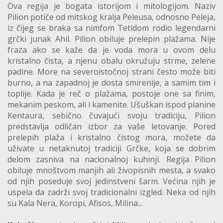
Ova regija je bogata istorijom i mitologijom. Naziv
Pilion potiče od mitskog kralja Peleusa, odnosno Peleja,
iz čijeg se braka sa nimfom Tetidom rodio legendarni
grčki junak Ahil. Pilion obiluje prelepin plažama. Nije
fraza ako se kaže da je voda mora u ovom delu
kristalno čista, a njenu obalu okružuju strme, zelene
padine. More na severoistočnoj strani često može biti
burno, a na zapadnoj je dosta smirenije, a samim tim i
toplije. Kada je reč o plažama, postoje one sa finim,
mekanim peskom, ali i kamenite. Ušuškan ispod planine
Kentaura, sebično čuvajući svoju tradiciju, Pilion
predstavlja odličan izbor za vaše letovanje. Pored
prelepih plaža i kristalno čistog mora, možete da
uživate u netaknutoj tradiciji Grčke, koja se dobrim
delom zasniva na nacionalnoj kuhinji. Regija Pilion
obiluje mnoštvom manjih ali živopisnih mesta, a svako
od njih poseduje svoj jedinstveni šarm. Većina njih je
uspela da zadrži svoj tradicionalni izgled. Neka od njih
su Kala Nera, Koropi, Afisos, Milina...