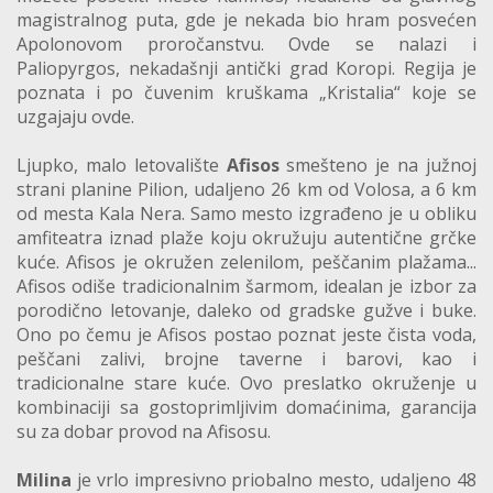
magistralnog puta, gde je nekada bio hram posvećen
Apolonovom proročanstvu. Ovde se nalazi i
Paliopyrgos, nekadašnji antički grad Koropi. Regija je
poznata i po čuvenim kruškama „Kristalia“ koje se
uzgajaju ovde.
Ljupko, malo letovalište
Afisos
smešteno je na južnoj
strani planine Pilion, udaljeno 26 km od Volosa, a 6 km
od mesta Kala Nera. Samo mesto izgrađeno je u obliku
amfiteatra iznad plaže koju okružuju autentične grčke
kuće. Afisos je okružen zelenilom, peščanim plažama...
Afisos odiše tradicionalnim šarmom, idealan je izbor za
porodično letovanje, daleko od gradske gužve i buke.
Ono po čemu je Afisos postao poznat jeste čista voda,
peščani zalivi, brojne taverne i barovi, kao i
tradicionalne stare kuće. Ovo preslatko okruženje u
kombinaciji sa gostoprimljivim domaćinima, garancija
su za dobar provod na Afisosu.
Milina
je vrlo impresivno priobalno mesto, udaljeno 48