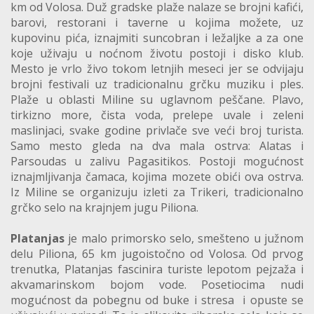
km od Volosa. Duž gradske plaže nalaze se brojni kafići,
barovi, restorani i taverne u kojima možete, uz
kupovinu pića, iznajmiti suncobran i ležaljke a za one
koje uživaju u noćnom životu postoji i disko klub.
Mesto je vrlo živo tokom letnjih meseci jer se odvijaju
brojni festivali uz tradicionalnu grčku muziku i ples.
Plaže u oblasti Miline su uglavnom peščane. Plavo,
tirkizno more, čista voda, prelepe uvale i zeleni
maslinjaci, svake godine privlače sve veći broj turista.
Samo mesto gleda na dva mala ostrva: Alatas i
Parsoudas u zalivu Pagasitikos. Postoji mogućnost
iznajmljivanja čamaca, kojima mozete obići ova ostrva.
Iz Miline se organizuju izleti za Trikeri, tradicionalno
grčko selo na krajnjem jugu Piliona.
Platanjas
je malo primorsko selo, smešteno u južnom
delu Piliona, 65 km jugoistočno od Volosa. Od prvog
trenutka, Platanjas fascinira turiste lepotom pejzaža i
akvamarinskom bojom vode. Posetiocima nudi
mogućnost da pobegnu od buke i stresa i opuste se