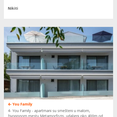
Nikiti
4- You Family
4- You Family - apartmani su smešteni u malom,
živopisnom mestu Metamorfozis, udaljeni oko 400m od