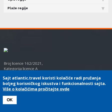
Plaže regije
Broj licence 162/2021,
Kategorija licence A
PIB: 101157969
Sajt atlantic.travel koristi kolačiće radi pružanja
boljeg korisničkog iskustva i funkcionalnosti sajta.
Više o kolačićima pročitajte ovde
OK