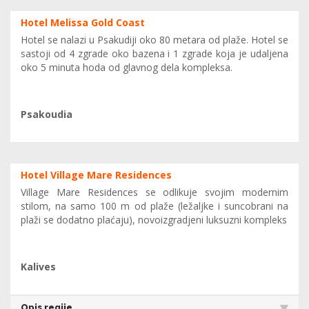
Hotel Melissa Gold Coast
Hotel se nalazi u Psakudiji oko 80 metara od plaže. Hotel se
sastoji od 4 zgrade oko bazena i 1 zgrade koja je udaljena
oko 5 minuta hoda od glavnog dela kompleksa.
Psakoudia
Hotel Village Mare Residences
Village Mare Residences se odlikuje svojim modernim
stilom, na samo 100 m od plaže (ležaljke i suncobrani na
plaži se dodatno plaćaju), novoizgradjeni luksuzni kompleks
Kalives
Opis regije