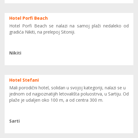
Hotel Porfi Beach
Hotel Porfi Beach se nalazi na samoj plaži nedaleko od
gradića Nikiti, na prelepoj Sitoniji.
Nikiti
Hotel Stefani
Mali porodični hotel, solidan u svojoj kategoriji, nalazi se u
jednom od najpoznatijih letovališta poluostrva, u Sartiju. Od
plaže je udaljen oko 100 m, a od centra 300 m.
Sarti