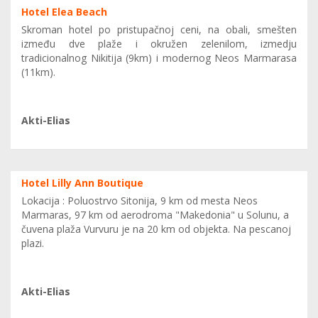
Hotel Elea Beach
Skroman hotel po pristupačnoj ceni, na obali, smešten
između dve plaže i okružen zelenilom, izmedju
tradicionalnog Nikitija (9km) i modernog Neos Marmarasa
(11km).
Akti-Elias
Hotel Lilly Ann Boutique
Lokacija : Poluostrvo Sitonija, 9 km od mesta Neos
Marmaras, 97 km od aerodroma "Makedonia" u Solunu, a
čuvena plaža Vurvuru je na 20 km od objekta. Na pescanoj
plazi.
Akti-Elias