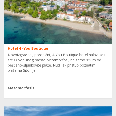
Hotel 4 -You Boutique
Novoizgrađeni, porodični, 4-You Boutique hotel nalazi se u
srcu živopisnog mesta Metamorfosi, na samo 150m od
peščano-šljunkovite plaže. Nudi lak pristup poznatim
plažama Sitonije.
Metamorfosis