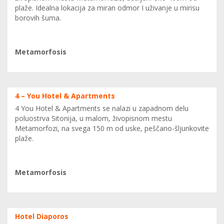
plaže. Idealna lokacija za miran odmor I uživanje u mirisu
borovih šuma.
Metamorfosis
4 – You Hotel & Apartments
4 You Hotel & Apartments se nalazi u zapadnom delu
poluostrva Sitonija, u malom, živopisnom mestu
Metamorfozi, na svega 150 m od uske, peščano-šljunkovite
plaže.
Metamorfosis
Hotel Diaporos