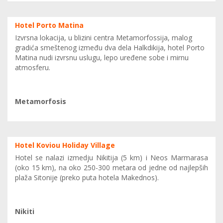
Hotel Porto Matina
Izvrsna lokacija, u blizini centra Metamorfossija, malog
gradića smeštenog između dva dela Halkdikija, hotel Porto
Matina nudi izvrsnu uslugu, lepo uređene sobe i mirnu
atmosferu.
Metamorfosis
Hotel Koviou Holiday Village
Hotel se nalazi izmedju Nikitija (5 km) i Neos Marmarasa
(oko 15 km), na oko 250-300 metara od jedne od najlepših
plaža Sitonije (preko puta hotela Makednos).
Nikiti