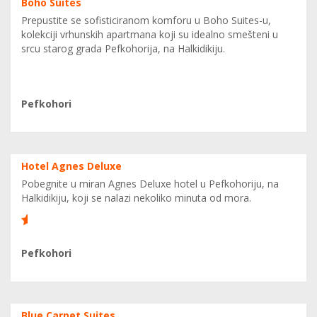
Boho Suites
Prepustite se sofisticiranom komforu u Boho Suites-u,
kolekciji vrhunskih apartmana koji su idealno smešteni u
srcu starog grada Pefkohorija, na Halkidikiju.
0
Pefkohori
Hotel Agnes Deluxe
Pobegnite u miran Agnes Deluxe hotel u Pefkohoriju, na
Halkidikiju, koji se nalazi nekoliko minuta od mora.
6
Pefkohori
Blue Carpet Suites