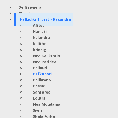
Delfi rivijera
Glifada
Halkidiki 1. prst - Kasandra
Afitos
Hanioti
Kalandra
Kalithea
Kriopigi
Nea Kalikratia
Nea Potidea
Paliouri
Pefkohori
Polihrono
Possidi
Sani area
Loutra
Nea Moudania
Siviri
Skala Furka