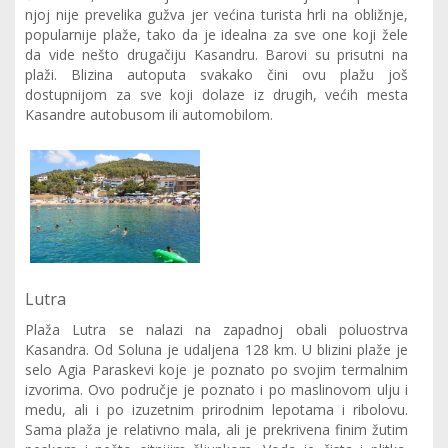
njoj nije prevelika gužva jer većina turista hrli na obližnje,
popularnije plaže, tako da je idealna za sve one koji žele
da vide nešto drugačiju Kasandru. Barovi su prisutni na
plaži. Blizina autoputa svakako čini ovu plažu još
dostupnijom za sve koji dolaze iz drugih, većih mesta
Kasandre autobusom ili automobilom.
Lutra
Plaža Lutra se nalazi na zapadnoj obali poluostrva
Kasandra. Od Soluna je udaljena 128 km. U blizini plaže je
selo Agia Paraskevi koje je poznato po svojim termalnim
izvorima. Ovo područje je poznato i po maslinovom ulju i
medu, ali i po izuzetnim prirodnim lepotama i ribolovu.
Sama plaža je relativno mala, ali je prekrivena finim žutim