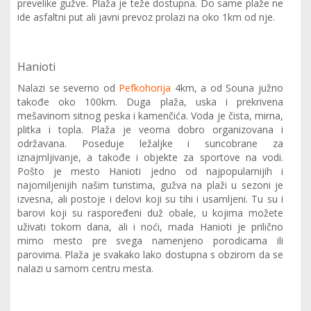
prevelike gužve. Plaža je teže dostupna. Do same plaže ne
ide asfaltni put ali javni prevoz prolazi na oko 1km od nje.
Hanioti
Nalazi se severno od
Pefkohorija
4km, a od Souna južno
takođe oko 100km. Duga plaža, uska i prekrivena
mešavinom sitnog peska i kamenčića. Voda je čista, mirna,
plitka i topla. Plaža je veoma dobro organizovana i
održavana. Poseduje ležaljke i suncobrane za
iznajmljivanje, a takođe i objekte za sportove na vodi.
Pošto je mesto Hanioti jedno od najpopularnijih i
najomiljenijih našim turistima, gužva na plaži u sezoni je
izvesna, ali postoje i delovi koji su tihi i usamljeni. Tu su i
barovi koji su raspoređeni duž obale, u kojima možete
uživati tokom dana, ali i noći, mada Hanioti je prilično
mirno mesto pre svega namenjeno porodicama ili
parovima. Plaža je svakako lako dostupna s obzirom da se
nalazi u samom centru mesta.