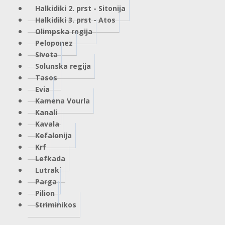
Halkidiki 2. prst - Sitonija
Halkidiki 3. prst - Atos
Olimpska regija
Peloponez
Sivota
Solunska regija
Tasos
Evia
Kamena Vourla
Kanali
Kavala
Kefalonija
Krf
Lefkada
Lutraki
Parga
Pilion
Striminikos