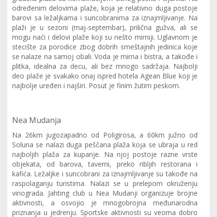
određenim delovima plaže, koja je relativno duga postoje
barovi sa ležaljkama i suncobranima za iznajmljivanje. Na
plaži je u sezoni (maj-septembar), prilična gužva, ali se
mogu naći i delovi plaže koji su nešto mirniji. Uglavnom je
stecište za porodice zbog dobrih smeštajnih jedinica koje
se nalaze na samoj obali. Voda je mirna i bistra, a takođe i
plitka, idealna za decu, ali bez mnogo sadržaja. Najbolji
deo plaže je svakako onaj ispred hotela Agean Blue koji je
najbolje uređen i najširi. Posut je finim žutim peskom.
Nea Mudanja
Na 26km jugozapadno od Poligirosa, a 60km južno od
Soluna se nalazi duga peščana plaža koja se ubraja u red
najboljih plaža za kupanje. Na njoj postoje razne vrste
objekata, od barova, taverni, preko ribljih restorana i
kafića. Ležaljke i suncobrani za iznajmljivanje su takođe na
raspolaganju turistima. Nalazi se u prelepom okruženju
vinograda. Jahting club u Nea Mudanji organizuje brojne
aktivnosti, a osvojio je mnogobrojna međunarodna
priznanja u jedrenju. Sportske aktivnosti su veoma dobro