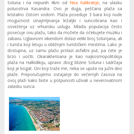
Soluna i na nepunih 4km od
Nea Kalikratije
, na ulasku
poluostrva Kasandra. Ovo je duga, peščana plaža sa
kristalno čistom vodom. Plaža poseduje 3 bara koji nude
mogućnost iznajmljivanja ležaljki i suncobrana kao i
osveženja uz vrhunsku uslugu. Mlađa populacija često
posećuje ovu plažu, tako da možete da očekujete muziku i
zabavu. Uglavnom vikendom dolazi veliki broj Solunjana, ali
i turista koji letuju u obližnjim turističkim mestima. Lako je
dostupna, uz samu plažu prolazi asfaltni put, pa ćete je
brzo i uočiti. Okarakterisana je kao najkosmopolitskija
plaža na Halkidikiju, upravo zbog blizine Soluna i sadržaja
koji je bogat. Oni koji traže mir, neka se upute na južni deo
plaže. Preporučujemo ostajanje do večernjih časova na
ovoj plaži kako biste u potpunosti uživali u neverovatnom
zalasku sunca.