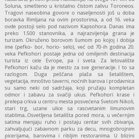
Soluna, smešteno u kristalno čistom zalivu Toroneos.
Tragovi naseobina govore o naseljenosti još u doba
boravka Rimljana na ovim prostorima, a od 16. veka
ovde postoji selo pod nazivom Kapsohora. Danas ima
preko 1.500 stanovnika, a najrazvijenija grana je
turizam. Okruženo borovom šumom po kojoj i dobija
ime (pefko- bor, horio- selo), već od 70-ih godina 20.
veka Pefkohori postaje jedna od omiljenih destinacija
turista iz cele Evrope, pa i sveta. Za letovalište
Pefkohori kažu da je mesto za sve generacije. I to sa
razlogom. Duga peščana plaža sa šetalištem,
vegetacija, mnoštvo taverni, noćnih barova i prodavnica
su samo neki od sadržaja, koji pružaju kompletan
odmor i zabavu za svačiji ukus. Pefkohori krase i
prelepa crkva u centru mesta posvećena Svetom Nikoli,
stari trg, uzane ulice sa rascvetanim limunovim
stablima...Osvetljena šetališta pored mora, u večernjim
satima menjaju ruho i postaju centar svih zbivanja,
zahvaljujući zabavnom parku za decu, mnogobrojnim
picerijama, barovima i ribljim restoranima. U blizini