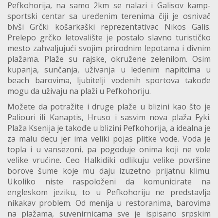
Pefkohorija, na samo 2km se nalazi i Galisov kamp-
sportski centar sa uređenim terenima čiji je osnivač
bivši Grčki košarkaški reprezentativac Nikos Galis.
Prelepo grčko letovalište je postalo slavno turističko
mesto zahvaljujući svojim prirodnim lepotama i divnim
plažama. Plaže su rajske, okružene zelenilom. Osim
kupanja, sunčanja, uživanja u ledenim napitcima u
beach barovima, ljubitelji vodenih sportova takođe
mogu da uživaju na plaži u Pefkohoriju.
Možete da potražite i druge plaže u blizini kao što je
Paliouri ili Kanaptis, Hruso i sasvim nova plaža Fyki.
Plaža Ksenija je takođe u blizini Pefkohorija, a idealna je
za malu decu jer ima veliki pojas plitke vode. Voda je
topla i u vansezoni, pa pogoduje onima koji ne vole
velike vrućine. Ceo Halkidiki odlikuju velike površine
borove šume koje mu daju izuzetno prijatnu klimu.
Ukoliko niste raspoloženi da komunicirate na
engleskom jeziku, to u Pefkohoriju ne predstavlja
nikakav problem. Od menija u restoranima, barovima
na plažama, suvenirnicama sve je ispisano srpskim