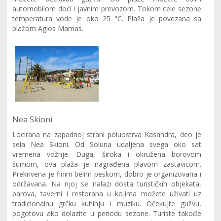
automobilom doći i javnim prevozom. Tokom cele sezone
temperatura vode je oko 25 °C. Plaža je povezana sa
plažom Agios Mamas.
Nea Skioni
Locirana na zapadnoj strani poluostrva Kasandra, deo je
sela Nea Skioni. Od Soluna udaljena svega oko sat
vremena vožnje. Duga, široka i okružena borovom
šumom, ova plaža je nagrađena plavom zastavicom.
Prekrivena je finim belim peskom, dobro je organizovana i
održavana. Na njoj se nalazi dosta turističkih objekata,
barova, taverni i restorana u kojima možete uživati uz
tradicionalnu grčku kuhinju i muziku. Očekujte gužvu,
pogotovu ako dolazite u periodu sezone. Turiste takođe