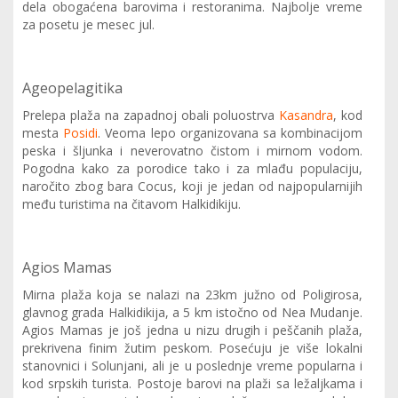
dela obogaćena barovima i restoranima. Najbolje vreme
za posetu je mesec jul.
Ageopelagitika
Prelepa plaža na zapadnoj obali poluostrva
Kasandra
, kod
mesta
Posidi
. Veoma lepo organizovana sa kombinacijom
peska i šljunka i neverovatno čistom i mirnom vodom.
Pogodna kako za porodice tako i za mlađu populaciju,
naročito zbog bara Cocus, koji je jedan od najpopularnijih
među turistima na čitavom Halkidikiju.
Agios Mamas
Mirna plaža koja se nalazi na 23km južno od Poligirosa,
glavnog grada Halkidikija, a 5 km istočno od Nea Mudanje.
Agios Mamas je još jedna u nizu drugih i peščanih plaža,
prekrivena finim žutim peskom. Posećuju je više lokalni
stanovnici i Solunjani, ali je u poslednje vreme popularna i
kod srpskih turista. Postoje barovi na plaži sa ležaljkama i