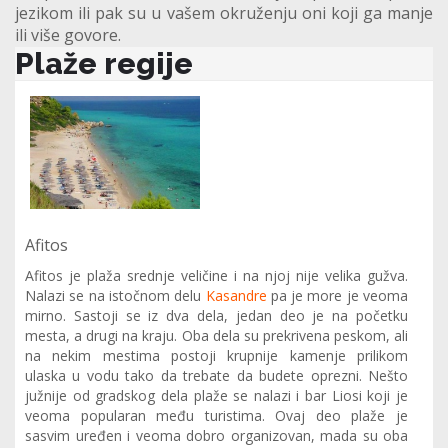
jezikom ili pak su u vašem okruženju oni koji ga manje
ili više govore.
Plaže regije
Afitos
Afitos je plaža srednje veličine i na njoj nije velika gužva.
Nalazi se na istočnom delu
Kasandre
pa je more je veoma
mirno. Sastoji se iz dva dela, jedan deo je na početku
mesta, a drugi na kraju. Oba dela su prekrivena peskom, ali
na nekim mestima postoji krupnije kamenje prilikom
ulaska u vodu tako da trebate da budete oprezni. Nešto
južnije od gradskog dela plaže se nalazi i bar Liosi koji je
veoma popularan među turistima. Ovaj deo plaže je
sasvim uređen i veoma dobro organizovan, mada su oba