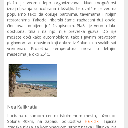
plaža je veoma lepo organizovana. Nudi mogućnost
iznajmljivanja suncobrana i ležaljki. Letovalište je veoma
popularno tako da obiluje barovima, tavernama i ribljim
restoranima. Takođe, ribarski čamci razbacani duž obale,
čine ovaj ambijent još živopisnijim. Plaža je veoma lako
dostupna, tiha i na njoj nije prevelika gužva. Do nje
možete doći kako automobilom, tako i javnim prevozom
(uglavnom autobusima koji dolaze iz Soluna, na svakih sat
vremena). Prosečna temperatura mora u letnjim
mesecima je oko 25°C.
Nea Kalikratia
Locirana u samom centru istoimenom mesta, južno od
Soluna 40km, na zapadu poluostrva
Halkidiki
. Tipična
gradska plaža sa kombinacijom sitnog peska i šljunka. Na