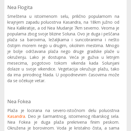
Nea Flogita
Smeštena u istoimenom selu, prilično popularnom na
krajnjem zapadu poluostrva Kasandra, na 18km južno od
Nea Kalikratije, a od Nea Mudanje 7km severno. Veoma je
popularna zbog svoje blizine Soluna. Ovo je duga i peščana
plaža sa barovima, ležaljkama i suncobranima i nešto
čistijim morem nego u drugim, okolnim mestima. Mnogo
je bolje održavana plaža nego druge gradske plaže u
okruženju. Lako je dostupna. Veća je gužva u letnjim
mesecima, pogotovo tokom vikenda kada Solunjani
dolaze u svoje vikendice. Vegetacija okružuje plažu, tako
da ima prirodnog hlada. U popodnevnim časovima može
da se očekuje vetar.
Nea Fokea
Plaža je locirana na severo-istočnom delu poluostrva
Kasandra
. Deo je šarmantnog, istoimenog ribarskog sela.
Nea Fokea je duga plaža prekrivena finim peskom.
Okružena je borovinom. Voda je kristalno čista, a sama