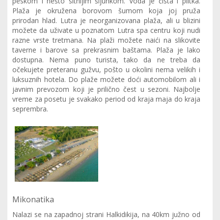
peskom i nešto sitnijim šljunkom. Voda je čista i plitka.
Plaža je okružena borovom šumom koja joj pruža
prirodan hlad. Lutra je neorganizovana plaža, ali u blizini
možete da uživate u poznatom Lutra spa centru koji nudi
razne vrste tretmana. Na plaži možete naići na slikovite
taverne i barove sa prekrasnim baštama. Plaža je lako
dostupna. Nema puno turista, tako da ne treba da
očekujete preteranu gužvu, pošto u okolini nema velikih i
luksuznih hotela. Do plaže možete doći automobilom ali i
javnim prevozom koji je prilično čest u sezoni. Najbolje
vreme za posetu je svakako period od kraja maja do kraja
seprembra.
Mikonatika
Nalazi se na zapadnoj strani Halkidikija, na 40km južno od