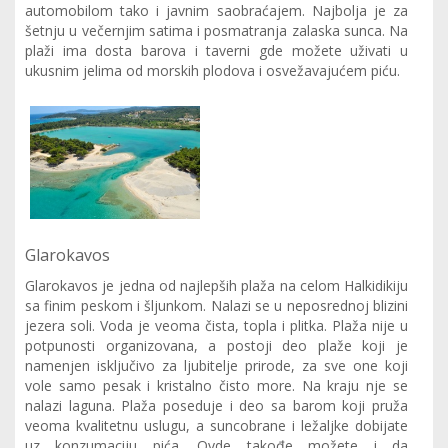
automobilom tako i javnim saobraćajem. Najbolja je za
šetnju u večernjim satima i posmatranja zalaska sunca. Na
plaži ima dosta barova i taverni gde možete uživati u
ukusnim jelima od morskih plodova i osvežavajućem piću.
Glarokavos
Glarokavos je jedna od najlepših plaža na celom Halkidikiju
sa finim peskom i šljunkom. Nalazi se u neposrednoj blizini
jezera soli. Voda je veoma čista, topla i plitka. Plaža nije u
potpunosti organizovana, a postoji deo plaže koji je
namenjen isključivo za ljubitelje prirode, za sve one koji
vole samo pesak i kristalno čisto more. Na kraju nje se
nalazi laguna. Plaža poseduje i deo sa barom koji pruža
veoma kvalitetnu uslugu, a suncobrane i ležaljke dobijate
uz konzumaciju pića. Ovde takođe možete i da