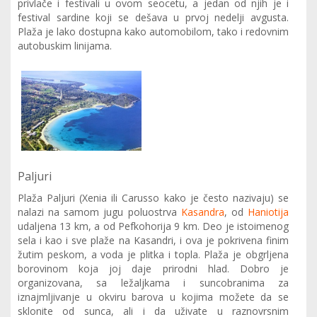
privlače i festivali u ovom seocetu, a jedan od njih je i
festival sardine koji se dešava u prvoj nedelji avgusta.
Plaža je lako dostupna kako automobilom, tako i redovnim
autobuskim linijama.
Paljuri
Plaža Paljuri (Xenia ili Carusso kako je često nazivaju) se
nalazi na samom jugu poluostrva
Kasandra
, od
Haniotija
udaljena 13 km, a od Pefkohorija 9 km. Deo je istoimenog
sela i kao i sve plaže na Kasandri, i ova je pokrivena finim
žutim peskom, a voda je plitka i topla. Plaža je obgrljena
borovinom koja joj daje prirodni hlad. Dobro je
organizovana, sa ležaljkama i suncobranima za
iznajmljivanje u okviru barova u kojima možete da se
sklonite od sunca, ali i da uživate u raznovrsnim