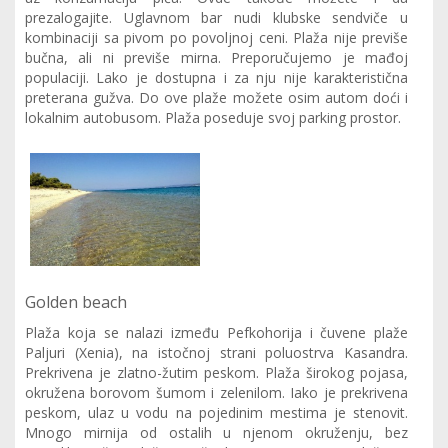
prezalogajite. Uglavnom bar nudi klubske sendviče u
kombinaciji sa pivom po povoljnoj ceni. Plaža nije previše
bučna, ali ni previše mirna. Preporučujemo je mađoj
populaciji. Lako je dostupna i za nju nije karakteristična
preterana gužva. Do ove plaže možete osim autom doći i
lokalnim autobusom. Plaža poseduje svoj parking prostor.
Golden beach
Plaža koja se nalazi između Pefkohorija i čuvene plaže
Paljuri (Xenia), na istočnoj strani poluostrva Kasandra.
Prekrivena je zlatno-žutim peskom. Plaža širokog pojasa,
okružena borovom šumom i zelenilom. Iako je prekrivena
peskom, ulaz u vodu na pojedinim mestima je stenovit.
Mnogo mirnija od ostalih u njenom okruženju, bez