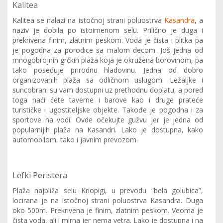
Kalitea
Kalitea se nalazi na istočnoj strani poluostrva
Kasandra
, a
naziv je dobila po istoimenom selu. Prilično je duga i
prekrivena finim, zlatnim peskom. Voda je čista i plitka pa
je pogodna za porodice sa malom decom. Još jedna od
mnogobrojnih grčkih plaža koja je okružena borovinom, pa
tako poseduje prirodnu hladovinu. Jedna od dobro
organizovanih plaža sa odličnom uslugom. Ležaljke i
suncobrani su vam dostupni uz prethodnu doplatu, a pored
toga naći ćete taverne i barove kao i druge prateće
turističke i ugostiteljske objekte. Takođe je pogodna i za
sportove na vodi. Ovde očekujte gužvu jer je jedna od
popularnijih plaža na Kasandri. Lako je dostupna, kako
automobilom, tako i javnim prevozom.
Lefki Peristera
Plaža najbliža selu Kriopigi, u prevodu “bela golubica”,
locirana je na istočnoj strani poluostrva Kasandra. Duga
oko 500m. Prekrivena je finim, zlatnim peskom. Veoma je
čista voda, ali i mirna jer nema vetra. Lako je dostupna i na