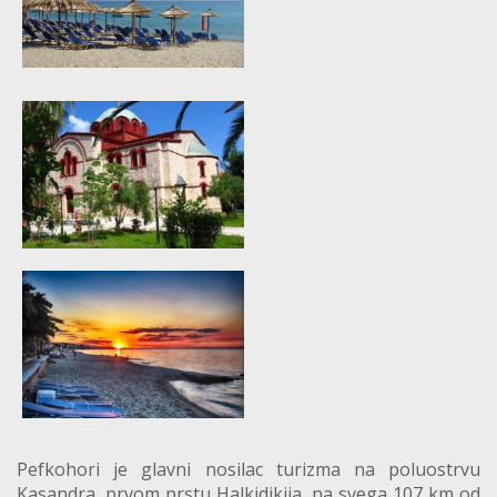
Pefkohori je glavni nosilac turizma na poluostrvu
Kasandra, prvom prstu Halkidikija, na svega 107 km od