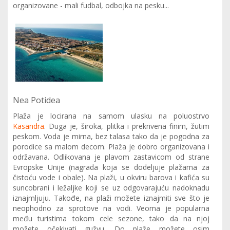
organizovane - mali fudbal, odbojka na pesku...
Nea Potidea
Plaža je locirana na samom ulasku na poluostrvo
Kasandra
. Duga je, široka, plitka i prekrivena finim, žutim
peskom. Voda je mirna, bez talasa tako da je pogodna za
porodice sa malom decom. Plaža je dobro organizovana i
održavana. Odlikovana je plavom zastavicom od strane
Evropske Unije (nagrada koja se dodeljuje plažama za
čistoću vode i obale). Na plaži, u okviru barova i kafića su
suncobrani i ležaljke koji se uz odgovarajuću nadoknadu
iznajmljuju. Takođe, na plaži možete iznajmiti sve što je
neophodno za sprotove na vodi. Veoma je popularna
među turistima tokom cele sezone, tako da na njoj
možete očekivati gužvu. Do plaže možete osim