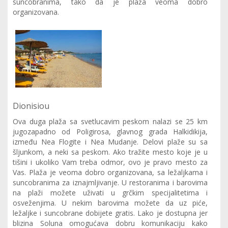
suncobranima, tako da je plaža veoma dobro
organizovana.
Dionisiou
Ova duga plaža sa svetlucavim peskom nalazi se 25 km
jugozapadno od Poligirosa, glavnog grada Halkidikija,
između Nea Flogite i Nea Mudanje. Delovi plaže su sa
šljunkom, a neki sa peskom. Ako tražite mesto koje je u
tišini i ukoliko Vam treba odmor, ovo je pravo mesto za
Vas. Plaža je veoma dobro organizovana, sa ležaljkama i
suncobranima za iznajmljivanje. U restoranima i barovima
na plaži možete uživati u grčkim specijalitetima i
osveženjima. U nekim barovima možete da uz piće,
ležaljke i suncobrane dobijete gratis. Lako je dostupna jer
blizina Soluna omogućava dobru komunikaciju kako