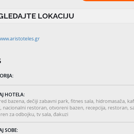
GLEDAJTE LOKACIJU
www.aristoteles.gr
S
ORIJA:
AJ HOTELA:
red bazena
dečiji zabavni park
fitnes sala
hidromasaža
ka
t
nacionalni restoran
otvoreni bazen
recepcija
restoran
s
eren za odbojku
tv sala
đakuzi
AJ SOBE: