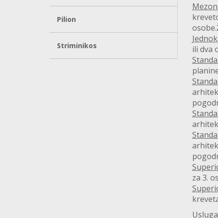
Mezone
krevet
Pilion
osobe.
Jednok
Striminikos
ili dv
Standa
planine
Standa
arhitek
pogodna
Standa
arhitek
Standa
arhitek
pogodna
Superi
za 3. 
Superi
kreveta
Usluga 