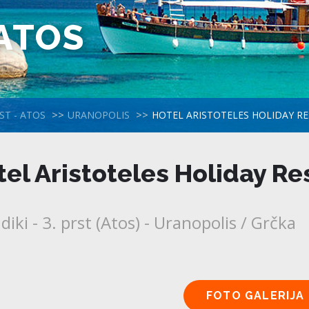
 ATOS
RST - ATOS
URANOPOLIS
HOTEL ARISTOTELES HOLIDAY RE
el Aristoteles Holiday Re
diki - 3. prst (Atos) - Uranopolis / Grčka