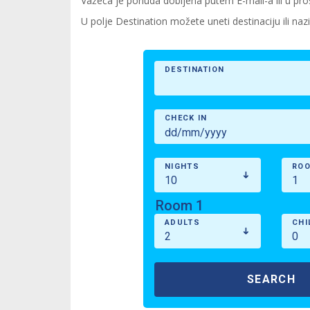
Važeća je ponuda dobijena putem E-mail-a ili u pro
U polje Destination možete uneti destinaciju ili nazi