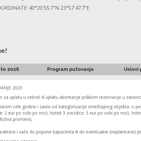
ORDINATE: 40°20'55.7"N 23°57'47.7"E
ne!
eto 2026
Program putovanja
Uslovi
VANJE 2025
uplatu u celosti ili uplatu akontacije prilikom rezervacije u zavisnos
tokom cele godine i zavisi od kategorizacije smeštajnog objekta. U per
: 2 eur po sobi po noći, hoteli 3 zvezdice: 5 eur po sobi po noći, hotel
dložna promeni).
raktera i važe do popune kapaciteta ili do eventualne (neplanirane) 