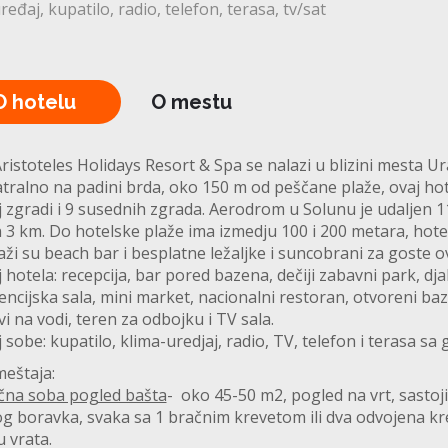
uređaj
kupatilo
radio
telefon
terasa
tv/sat
O hotelu
O mestu
ristoteles Holidays Resort & Spa se nalazi u blizini mesta U
atralno na padini brda, oko 150 m od peščane plaže, ovaj ho
 zgradi i 9 susednih zgrada. Aerodrom u Solunu je udaljen 1
n 3 km. Do hotelske plaže ima izmedju 100 i 200 metara, ho
aži su beach bar i besplatne ležaljke i suncobrani za goste 
 hotela: recepcija, bar pored bazena, dečiji zabavni park, dja
ncijska sala, mini market, nacionalni restoran, otvoreni baz
i na vodi, teren za odbojku i TV sala.
 sobe: kupatilo, klima-uredjaj, radio, TV, telefon i terasa s
meštaja:
čna soba pogled bašta
- oko 45-50 m2, pogled na vrt, sastoji
g boravka, svaka sa 1 bračnim krevetom ili dva odvojena kr
 vrata.