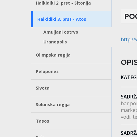
Halkidiki 2. prst - Sitonija
PO
Halkidiki 3. prst - Atos
Amuljani ostrvo
http://
Uranopolis
Olimpska regija
OPI
Peloponez
KATEG
Sivota
SADRŽ
bar po
Solunska regija
marke
vodi
t
Tasos
SADRŽ