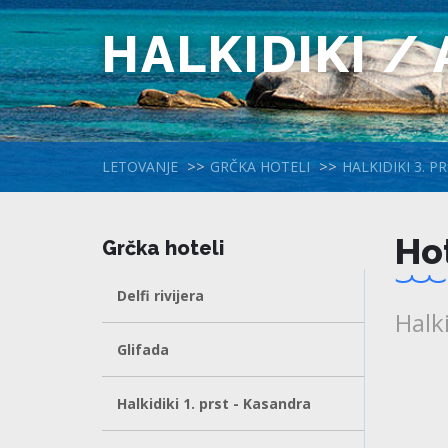
HALKIDIKI /
LETOVANJE
GRČKA HOTELI
HALKIDIKI 3. P
Hot
Grčka hoteli
Delfi rivijera
Halki
Glifada
Halkidiki 1. prst - Kasandra