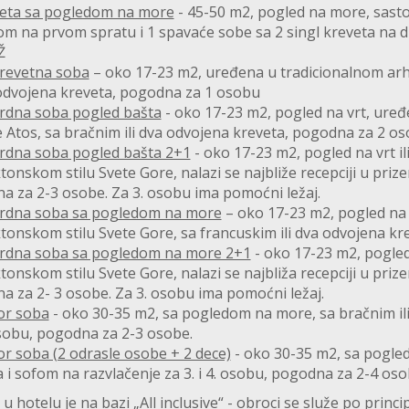
ta sa pogledom na more
- 45-50 m2, pogled na more, sastoj
om na prvom spratu i 1 spavaće sobe sa 2 singl kreveta na
Ž
revetna soba
– oko 17-23 m2, uređena u tradicionalnom arh
a odvojena kreveta, pogodna za 1 osobu
rdna soba pogled bašta
- oko 17-23 m2, pogled na vrt, uređ
 Atos, sa bračnim ili dva odvojena kreveta, pogodna za 2 os
rdna soba pogled bašta 2+1
- oko 17-23 m2, pogled na vrt i
tonskom stilu Svete Gore, nalazi se najbliže recepciji u prize
 za 2-3 osobe. Za 3. osobu ima pomoćni ležaj.
rdna soba sa pogledom na more
– oko 17-23 m2, pogled na
tonskom stilu Svete Gore, sa francuskim ili dva odvojena k
rdna soba sa pogledom na more 2+1
- oko 17-23 m2, pogled
tonskom stilu Svete Gore, nalazi se najbliža recepciji u prize
 za 2- 3 osobe. Za 3. osobu ima pomoćni ležaj.
or soba
- oko 30-35 m2, sa pogledom na more, sa bračnim ili
osobu, pogodna za 2-3 osobe.
or soba (2 odrasle osobe + 2 dece)
- oko 30-35 m2, sa pogled
 i sofom na razvlačenje za 3. i 4. osobu, pogodna za 2-4 oso
u hotelu je na bazi „All inclusive“ - obroci se služe po prin