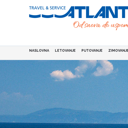
Skip
to
main
content
NASLOVNA
LETOVANJE
PUTOVANJE
ZIMOVANJ