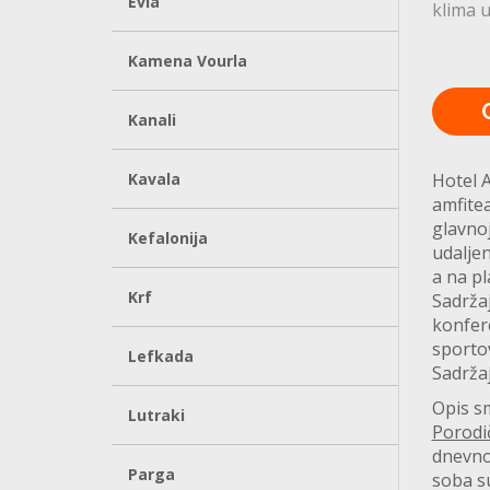
Evia
klima 
Kamena Vourla
Kanali
Kavala
Hotel A
amfite
glavnoj
Kefalonija
udalje
a na pl
Krf
Sadržaj
konfere
sportov
Lefkada
Sadržaj
Opis s
Lutraki
Porodi
dnevno
Parga
soba su