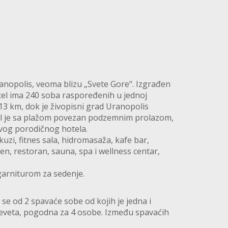
ranopolis, veoma blizu „Svete Gore“. Izgrađen
tel ima 240 soba raspoređenih u jednoj
13 km, dok je živopisni grad Uranopolis
tel je sa plažom povezan podzemnim prolazom,
ovog porodičnog hotela.
kuzi, fitnes sala, hidromasaža, kafe bar,
en, restoran, sauna, spa i wellness centar,
a garniturom za sedenje.
 se od 2 spavaće sobe od kojih je jedna i
eveta, pogodna za 4 osobe. Između spavaćih