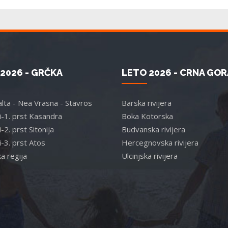
2026 - GRČKA
LETO 2026 - CRNA GOR
lta - Nea Vrasna - Stavros
Barska rivijera
ki-1. prst Kasandra
Boka Kotorska
i-2. prst Sitonija
Budvanska rivijera
i-3. prst Atos
Hercegnovska rivijera
a regija
Ulcinjska rivijera