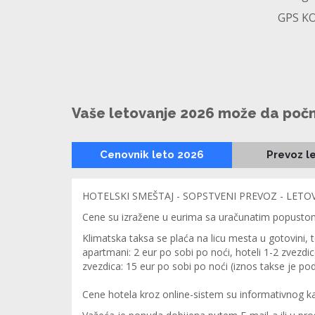
GPS KO
Vaše letovanje 2026 može da poč
Cenovnik leto 2026
Prevoz l
HOTELSKI SMEŠTAJ - SOPSTVENI PREVOZ - LETO
Cene su izražene u eurima sa uračunatim popustom za 
Klimatska taksa se plaća na licu mesta u gotovini, 
apartmani: 2 eur po sobi po noći, hoteli 1-2 zvezdice
zvezdica: 15 eur po sobi po noći (iznos takse je po
Cene hotela kroz online-sistem su informativnog ka