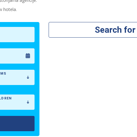
storijama agencije.
v hotela.