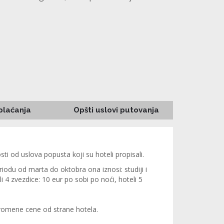
 plaćanja
Opšti uslovi putovanja
ti od uslova popusta koji su hoteli propisali.
iodu od marta do oktobra ona iznosi: studiji i
i 4 zvezdice: 10 eur po sobi po noći, hoteli 5
promene cene od strane hotela.