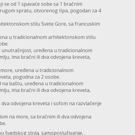
i se od 1 spavaće sobe sa 1 bračnim
 drugom spratu, otvorenog tipa, pogodan za 4
itektonskom stilu Svete Gore, sa francuskim
ena u tradicionalnom arhitektonskom stilu
obe.
li unutrašnjost, uređena u tradicionalnom
mlju, ima bračni ili dva odvojena kreveta,
 more, uređena u tradicionalnom
reveta, pogodna za 2 osobe.
 na baštu, uređena u tradicionalnom
mlju, ima bračni ili dva odvojena kreveta,
 dva odvojena kreveta i sofom na razvlačenje
om na more, sa bračnim ili dva odvojena
be.
cipu švedskog stola, samoposluživanje
.