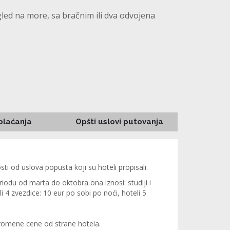
led na more, sa bračnim ili dva odvojena
 plaćanja
Opšti uslovi putovanja
ti od uslova popusta koji su hoteli propisali.
iodu od marta do oktobra ona iznosi: studiji i
i 4 zvezdice: 10 eur po sobi po noći, hoteli 5
promene cene od strane hotela.