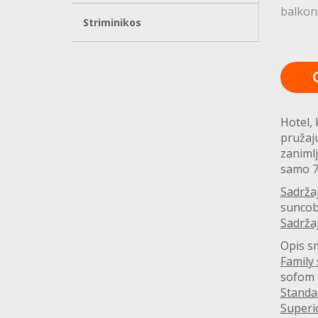
balkon
Striminikos
Hotel, 
pružaju
zanimlj
samo 7
Sadržaj
suncobr
Sadrža
Opis s
Family
sofom 
Standa
Superi