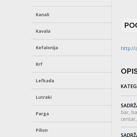
Kanali
PO
Kavala
Kefalonija
http://
Krf
OPI
Lefkada
KATEG
Lutraki
SADRŽ
bar
ba
Parga
centar
Pilion
SADRŽ