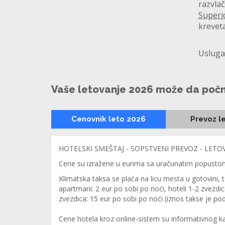
razvlač
Superi
kreveta
Usluga
Vaše letovanje 2026 može da poč
Cenovnik leto 2026
Prevoz l
HOTELSKI SMEŠTAJ - SOPSTVENI PREVOZ - LETO
Cene su izražene u eurima sa uračunatim popustom za 
Klimatska taksa se plaća na licu mesta u gotovini, 
apartmani: 2 eur po sobi po noći, hoteli 1-2 zvezdice
zvezdica: 15 eur po sobi po noći (iznos takse je po
Cene hotela kroz online-sistem su informativnog ka