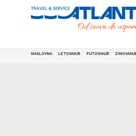
Skip
to
main
content
NASLOVNA
LETOVANJE
PUTOVANJE
ZIMOVANJ