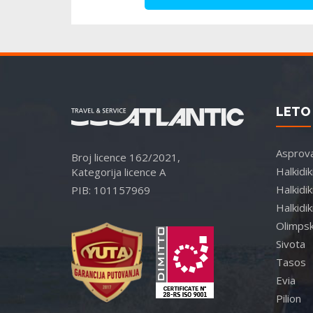
LETO 
Asprova
Broj licence 162/2021,
Halkidi
Kategorija licence A
Halkidik
PIB: 101157969
Halkidik
Olimpsk
Sivota
Tasos
Evia
Pilion