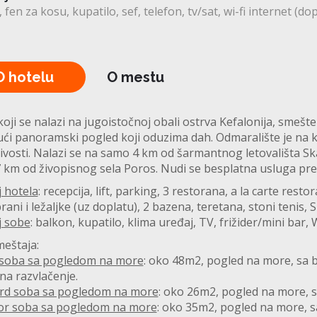
fen za kosu
kupatilo
sef
telefon
tv/sat
wi-fi internet (dop
O hotelu
O mestu
koji se nalazi na jugoistočnoj obali ostrva Kefalonija, smešt
ći panoramski pogled koji oduzima dah. Odmaralište je na kra
ivosti. Nalazi se na samo 4 km od šarmantnog letovališta Sk
 km od živopisnog sela Poros. Nudi se besplatna usluga p
 hotela
: recepcija, lift, parking, 3 restorana, a la carte rest
ani i ležaljke (uz doplatu), 2 bazena, teretana, stoni tenis, 
j sobe
: balkon, kupatilo, klima uređaj, TV, frižider/mini bar, W
meštaja:
 soba sa pogledom na more
: oko 48m2, pogled na more, sa 
na razvlačenje.
rd soba sa pogledom na more
: oko 26m2, pogled na more, s
or soba sa pogledom na more
: oko 35m2, pogled na more, s