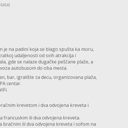
lata)
en je na padini koja se blago spušta ka moru,
tkoj udaljenosti od svih atrakcija i
ala, gde se nalaze dugačke peščane plaže, a
revoza autobusom do oba mesta.
oran, bar, igralište za decu, organizovana plaža,
SPA centar.
iFi.
bračnim krevetom i dva odvojena kreveta i
a francuskim ili dva odvojena kreveta.
a bračnim ili dva odvojena kreveta i sofom na