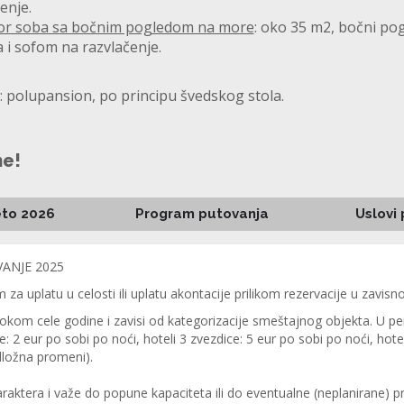
enje.
or soba sa bočnim pogledom na more
: oko 35 m2, bočni pog
 i sofom na razvlačenje.
: polupansion, po principu švedskog stola.
ne!
eto 2026
Program putovanja
Uslovi
VANJE 2025
uplatu u celosti ili uplatu akontacije prilikom rezervacije u zavisnos
tokom cele godine i zavisi od kategorizacije smeštajnog objekta. U per
: 2 eur po sobi po noći, hoteli 3 zvezdice: 5 eur po sobi po noći, hotel
dložna promeni).
raktera i važe do popune kapaciteta ili do eventualne (neplanirane) 