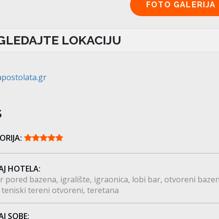
GLEDAJTE LOKACIJU
apostolata.gr
S
ORIJA:
AJ HOTELA:
r pored bazena
igralište
igraonica
lobi bar
otvoreni baze
teniski tereni otvoreni
teretana
AJ SOBE: