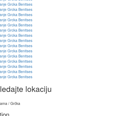
edajte lokaciju
rama / Grčka
tion