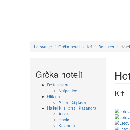
Letovanje
Grčka hoteli
Krf
Benitses
Hote
Hot
Grčka hoteli
Delfi rivijera
Nafpaktos
Krf 
Glifada
Atina - Glyfada
Halkidiki 1. prst - Kasandra
Afitos
Hanioti
Kalandra