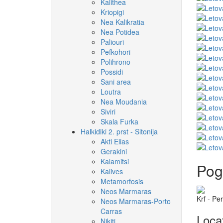
Kalithea
Kriopigi
Nea Kalikratia
Nea Potidea
Paliouri
Pefkohori
Polihrono
Possidi
Sani area
Loutra
Nea Moudania
Siviri
Skala Furka
Halkidiki 2. prst - Sitonija
Akti Elias
Gerakini
Kalamitsi
Pogl
Kalives
Metamorfosis
Neos Marmaras
Krf - Pe
Neos Marmaras-Porto
Carras
Loca
Nikiti