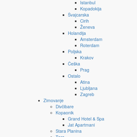
Istanbul
Kopadokija
Švajcarska
Cirih
Ženeva
Holandija
Amsterdam
Roterdam
Poljska
Krakov
Češka
Prag
Ostalo
Atina
Ljubljana
Zagreb
Zimovanje
Divčibare
Kopaonik
Grand Hotel & Spa
Jat Apartmani
Stara Planina