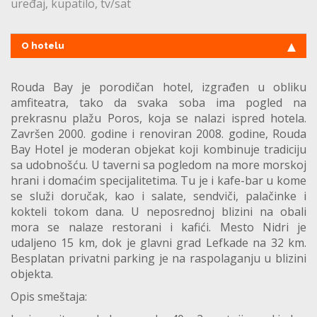
uređaj
kupatilo
tv/sat
O hotelu
Rouda Bay je porodičan hotel, izgrađen u obliku
amfiteatra, tako da svaka soba ima pogled na
prekrasnu plažu Poros, koja se nalazi ispred hotela.
Završen 2000. godine i renoviran 2008. godine, Rouda
Bay Hotel je moderan objekat koji kombinuje tradiciju
sa udobnošću. U taverni sa pogledom na more morskoj
hrani i domaćim specijalitetima. Tu je i kafe-bar u kome
se služi doručak, kao i salate, sendviči, palačinke i
kokteli tokom dana. U neposrednoj blizini na obali
mora se nalaze restorani i kafići. Mesto Nidri je
udaljeno 15 km, dok je glavni grad Lefkade na 32 km.
Besplatan privatni parking je na raspolaganju u blizini
objekta.
Opis smeštaja: