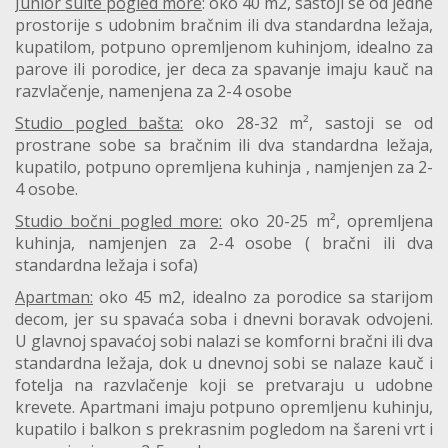
Junior suite pogled more
: oko 40 m2, sastoji se od jedne
prostorije s udobnim bračnim ili dva standardna ležaja,
kupatilom, potpuno opremljenom kuhinjom, idealno za
parove ili porodice, jer deca za spavanje imaju kauč na
razvlačenje, namenjena za 2-4 osobe
Studio pogled bašta:
oko 28-32 m², sastoji se od
prostrane sobe sa bračnim ili dva standardna ležaja,
kupatilo, potpuno opremljena kuhinja , namjenjen za 2-
4 osobe.
Studio bočni pogled more:
oko 20-25 m², opremljena
kuhinja, namjenjen za 2-4 osobe ( bračni ili dva
standardna ležaja i sofa)
Apartman:
oko 45 m2, idealno za porodice sa starijom
decom, jer su spavaća soba i dnevni boravak odvojeni.
U glavnoj spavaćoj sobi nalazi se komforni bračni ili dva
standardna ležaja, dok u dnevnoj sobi se nalaze kauč i
fotelja na razvlačenje koji se pretvaraju u udobne
krevete. Apartmani imaju potpuno opremljenu kuhinju,
kupatilo i balkon s prekrasnim pogledom na šareni vrt i