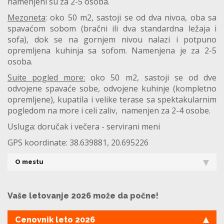
namenjeni su za 2-5 osoba.
Mezoneta
: oko 50 m2, sastoji se od dva nivoa, oba sa
spavaćom sobom (bračni ili dva standardna ležaja i
sofa), dok se na gornjem nivou nalazi i potpuno
opremljena kuhinja sa sofom. Namenjena je za 2-5
osoba.
Suite pogled more:
oko 50 m2, sastoji se od dve
odvojene spavaće sobe, odvojene kuhinje (kompletno
opremljene), kupatila i velike terase sa spektakularnim
pogledom na more i celi zaliv, namenjen za 2-4 osobe.
Usluga: doručak i večera - servirani meni
GPS koordinate: 38.639881, 20.695226
O mestu
Vaše letovanje 2026 može da počne!
Cenovnik leto 2026