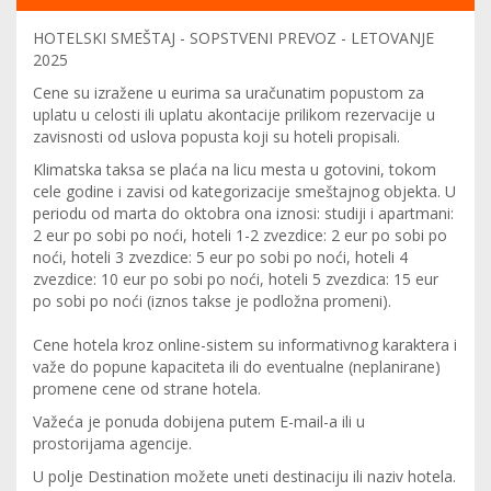
HOTELSKI SMEŠTAJ - SOPSTVENI PREVOZ - LETOVANJE
2025
Cene su izražene u eurima sa uračunatim popustom za
uplatu u celosti ili uplatu akontacije prilikom rezervacije u
zavisnosti od uslova popusta koji su hoteli propisali.
Klimatska taksa se plaća na licu mesta u gotovini, tokom
cele godine i zavisi od kategorizacije smeštajnog objekta. U
periodu od marta do oktobra ona iznosi: studiji i apartmani:
2 eur po sobi po noći, hoteli 1-2 zvezdice: 2 eur po sobi po
noći, hoteli 3 zvezdice: 5 eur po sobi po noći, hoteli 4
zvezdice: 10 eur po sobi po noći, hoteli 5 zvezdica: 15 eur
po sobi po noći (iznos takse je podložna promeni).
Cene hotela kroz online-sistem su informativnog karaktera i
važe do popune kapaciteta ili do eventualne (neplanirane)
promene cene od strane hotela.
Važeća je ponuda dobijena putem E-mail-a ili u
prostorijama agencije.
U polje Destination možete uneti destinaciju ili naziv hotela.