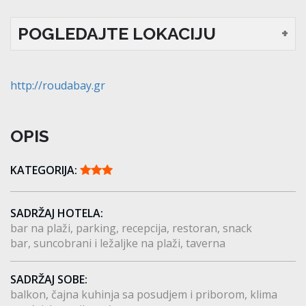
POGLEDAJTE LOKACIJU
http://roudabay.gr
OPIS
KATEGORIJA:
SADRŽAJ HOTELA:
bar na plaži
parking
recepcija
restoran
snack
bar
suncobrani i ležaljke na plaži
taverna
SADRŽAJ SOBE:
balkon
čajna kuhinja sa posudjem i priborom
klima